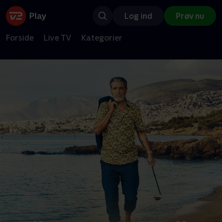
Log ind
Prøv nu
Forside
Live TV
Kategorier