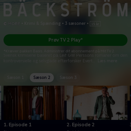
•
Krimi & Spænding
•
3 sæsoner
•
Prøv TV 2 Play*
*Kræver pakken Basis. Administrer dit abonnement på Mit TV 2.
Svensk krimiserie baseret på Leif GW Perssons romaner om den
kontroversielle og selvglade efterforsker Evert
...
Læs mere
Sæson 1
Sæson 2
Sæson 3
1. Episode 1
2. Episode 2