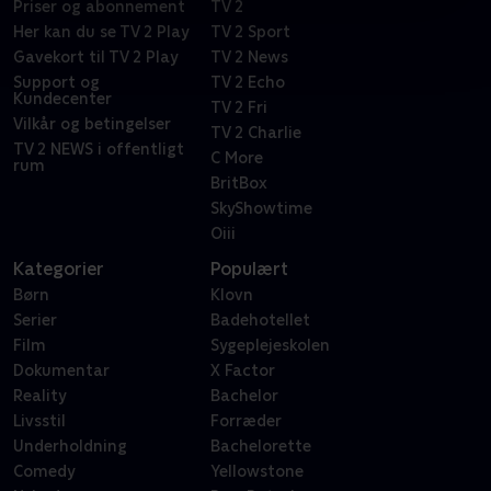
Priser og abonnement
TV 2
Her kan du se TV 2 Play
TV 2 Sport
Gavekort til TV 2 Play
TV 2 News
Support og
TV 2 Echo
Kundecenter
TV 2 Fri
Vilkår og betingelser
TV 2 Charlie
TV 2 NEWS i offentligt
C More
rum
BritBox
SkyShowtime
Oiii
Kategorier
Populært
Børn
Klovn
Serier
Badehotellet
Film
Sygeplejeskolen
Dokumentar
X Factor
Reality
Bachelor
Livsstil
Forræder
Underholdning
Bachelorette
Comedy
Yellowstone