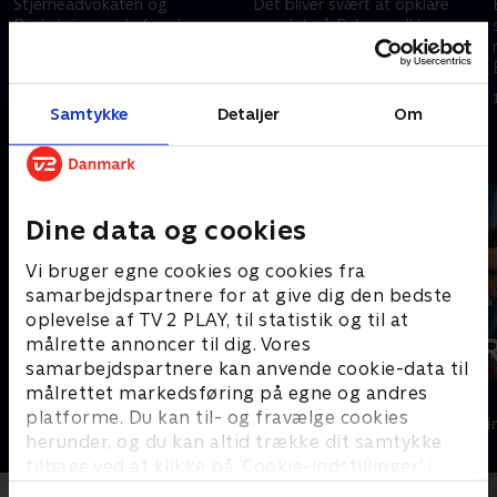
Stjerneadvokaten og
Det bliver svært at opklare
Bäckströms ærkefjende
mordet på Eriksson. Ikke
Tomas Eriksson findes myrdet.
mindst fordi Bäckström
Politiet kan i første omgang
udelukkes fra efterforskningen.
ikke udelukke, at Bäckström er
Alligevel graver han i
1. maj 2023 • 43 min
1. maj 2023 • 44 min
morderen.
mishandlingen af Von Comer
Samtykke
Detaljer
Om
Andre så også
Dine data og cookies
Vi bruger egne cookies og cookies fra
samarbejdspartnere for at give dig den bedste
oplevelse af TV 2 PLAY, til statistik og til at
målrette annoncer til dig. Vores
samarbejdspartnere kan anvende cookie-data til
målrettet markedsføring på egne og andres
Maria Wern
Fartblind
platforme. Du kan til- og fravælge cookies
Krimi & Spænding • 3 sæsoner
Krimi & Spændi
herunder, og du kan altid trække dit samtykke
tilbage ved at klikke på ’Cookie-indstillinger’ i
bunden af siden. Læs mere om hvordan TV 2