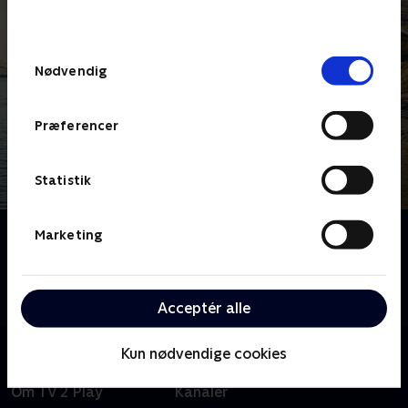
behandler dine oplysninger i
TV 2s privatlivspolitik
.
Samtykkevalg
Nødvendig
Præferencer
Statistik
Om Bäckström
Marketing
Svensk krimiserie baseret på Leif GW Perssons
romaner om den kontroversielle og selvglade
efterforsker Evert Bäckström (Kjell Bergqvist).
Acceptér alle
Kun nødvendige cookies
Om TV 2 Play
Kanaler