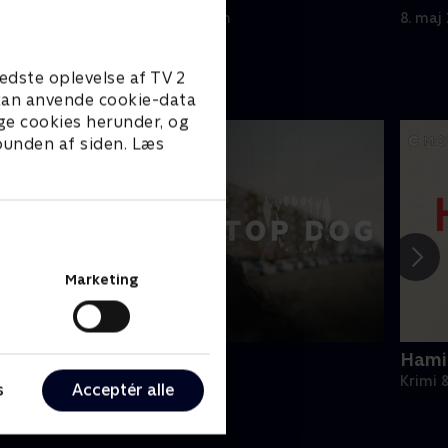
1. maj 2024 • 44 min
8. maj
edste oplevelse af TV 2
e kan anvende cookie-data
ge cookies herunder, og
 bunden af siden. Læs
Marketing
op Dog
Hami
rimi & Spænding • 1 sæsoner
Krimi 
s
Acceptér alle