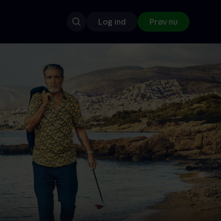
Log ind
Prøv nu