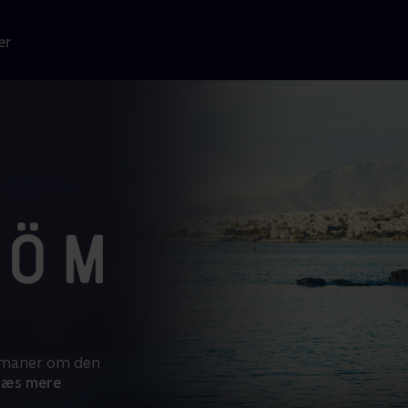
er
romaner om den
Læs mere