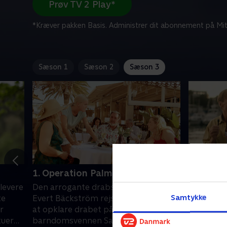
Prøv TV 2 Play*
*Kræver pakken Basis. Administrer dit abonnement på Mit
Sæson 1
Sæson 2
Sæson 3
1. Operation Palma
2. Dolor
levere
Den arrogante drabsefterforsker
Tre svens
Samtykke
te
Evert Bäckström rejser til Palma for
arrestere
r
at opklare drabet på
Bäckströ
kuer
barndomsvennen Sally, men kastes
metoder i