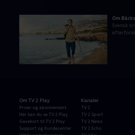
Om Bäck
Svensk kr
efterfors
Om TV 2 Play
Kanaler
Priser og abonnement
TV 2
Her kan du se TV 2 Play
TV 2 Sport
Gavekort til TV 2 Play
TV 2 News
Support og Kundecenter
TV 2 Echo