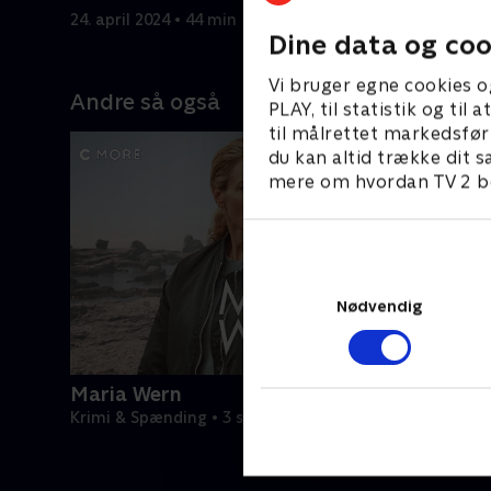
ud i et nyt, brutalt mysterium.
det spansk
24. april 2024 • 44 min
24. april 2
Dine data og coo
Vi bruger egne cookies o
Andre så også
PLAY, til statistik og ti
til målrettet markedsfør
du kan altid trække dit s
mere om hvordan TV 2 be
Nødvendig
Maria Wern
Krimi & Spænding • 3 sæsoner