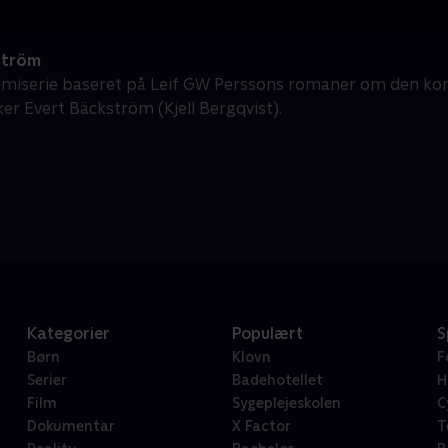
ström
imiserie baseret på Leif GW Perssons romaner om den kont
ker Evert Bäckström (Kjell Bergqvist).
Kategorier
Populært
S
Børn
Klovn
F
Serier
Badehotellet
H
Film
Sygeplejeskolen
C
Dokumentar
X Factor
T