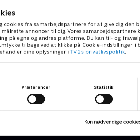
e politi.
indblandet?
024 • 44 min
24. april 2024 • 44 min
kies
g cookies fra samarbejdspartnere for at give dig den b
l at målrette annoncer til dig. Vores samarbejdspartner
ing på egne og andres platforme. Du kan til- og fravæl
amtykke tilbage ved at klikke på ’Cookie-indstillinger’ i
handler dine oplysninger i
TV 2s privatlivspolitik
.
Samtykkevalg
Præferencer
Statistik
Fartblind
T
Krimi & Spænding • 3 sæsoner
K
Kun nødvendige cookie