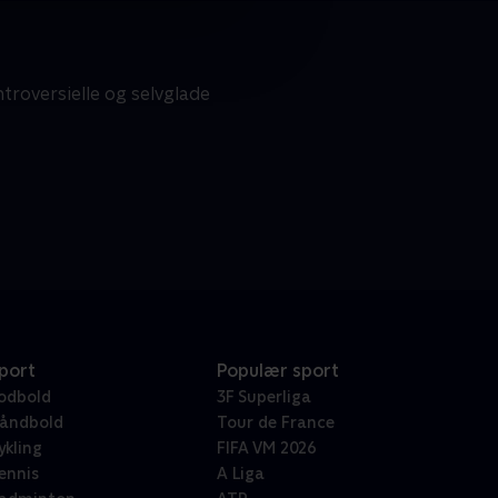
roversielle og selvglade
port
Populær sport
odbold
3F Superliga
åndbold
Tour de France
ykling
FIFA VM 2026
ennis
A Liga