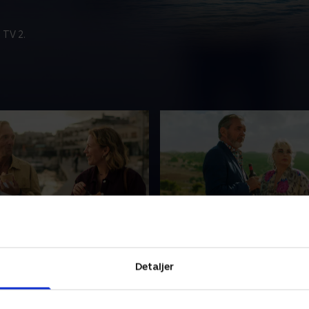
 TV 2.
es
3. Costa
ke betjente. En dræbt, en
Sagerne ser ud til at flette s
Detaljer
t og en forsvundet.
sammen. Hvem dræbte Migu
m må tage ukonventionelle
hvorfor? Hvem smugler nar
 brug for at komme forbi
Mallorca? Er Sallys familie