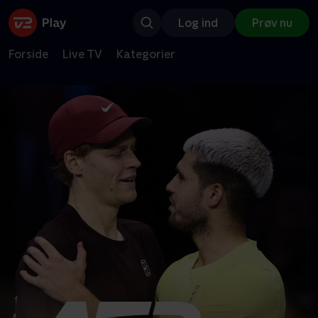
Log ind
Prøv nu
Forside
Live TV
Kategorier