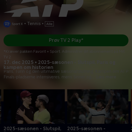
•
Tennis
•
Prøv TV 2 Play*
*Kræver pakken Favorit + Sport. Administrer dit abonnement på Mit
TV 2.
17. dec 2025 • 2025-sæsonen - Slutspil, Paris og
kampen om historien
Paris, Turin og den ultimative sæsonafslutning. Kampen om ATP
Finals-pladserne intensiveres, mens Sinner og
...
Læs mere
2025-sæsonen - Slutspil,
2025-sæsonen -