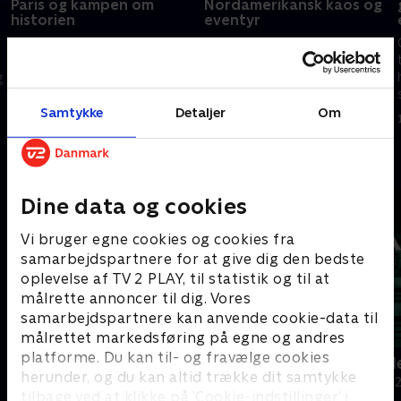
Paris og kampen om
Nordamerikansk kaos og
historien
eventyr
Paris, Turin og den ultimative
Toronto, Cincinnati og
sæsonafslutning. Kampen om
Shanghai bød på fravær,
ATP Finals-pladserne
overraskelser og rene eventyr.
g
intensiveres, mens Sinner og
Holger Rune rammer
Alcaraz tager rivaliseringen til
modstand i Cincinnati og
Samtykke
Detaljer
Om
17. december 2025 • 11 min
17. december 2025 • 13 min
nye højder. 2025 slutter, som
Shanghai, hvor sensationer
den blev spillet:
vælter favoritterne. En sæson,
Andre så også
kompromisløst, intenst og
hvor intet manuskript holder til
uforudsigeligt.
virkeligheden.
Dine data og cookies
Vi bruger egne cookies og cookies fra
samarbejdspartnere for at give dig den bedste
oplevelse af TV 2 PLAY, til statistik og til at
målrette annoncer til dig. Vores
samarbejdspartnere kan anvende cookie-data til
målrettet markedsføring på egne og andres
platforme. Du kan til- og fravælge cookies
ATP - Højdepunkter
Andrey Ruble
herunder, og du kan altid trække dit samtykke
Tennis
2025 • Tennis • 
tilbage ved at klikke på ’Cookie-indstillinger’ i