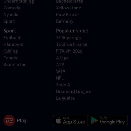
Underholdning
Bachelorette
Comedy
Yellowstone
Nyheder
Paw Patrol
Sport
Barnaby
Sport
Populær sport
Fodbold
3F Superliga
Håndbold
Tour de France
Cykling
FIFA VM 2026
Tennis
A Liga
Badminton
ATP
WTA
NFL
Serie A
Diamond League
La Vuelta