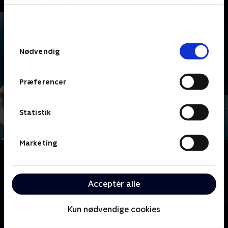
bunden af siden. Læs mere om hvordan TV 2
behandler dine oplysninger i
TV 2s privatlivspolitik
.
Samtykkevalg
Nødvendig
Præferencer
Statistik
Marketing
Om ATP
Glæd dig til at opleve nogle af sportens absolutte
superstjerner, når vi viser masser af tennis fra ATP-
Acceptér alle
turneringen.
Kun nødvendige cookies