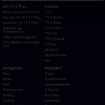
Om TV 2 Play
Kanaler
Priser og abonnement
TV 2
Her kan du se TV 2 Play
TV 2 Sport
Gavekort til TV 2 Play
TV 2 News
Support og
TV 2 Echo
Kundecenter
TV 2 Fri
Vilkår og betingelser
TV 2 Charlie
TV 2 NEWS i offentligt
C More
rum
BritBox
SkyShowtime
Oiii
Kategorier
Populært
Børn
Klovn
Serier
Badehotellet
Film
Sygeplejeskolen
Dokumentar
X Factor
Reality
Bachelor
Livsstil
Forræder