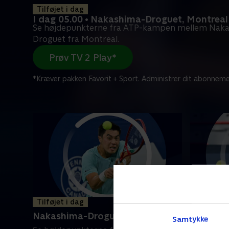
Tilføjet i dag
I dag 05.00 • Nakashima-Droguet, Montreal
Se højdepunkterne fra ATP-kampen mellem Nak
Droguet fra Montreal.
Prøv TV 2 Play*
*Kræver pakken Favorit + Sport. Administrer dit abonneme
Tilføjet i dag
Tilføjet i
Nakashima-Droguet, Montreal
Tiafoe-R
Samtykke