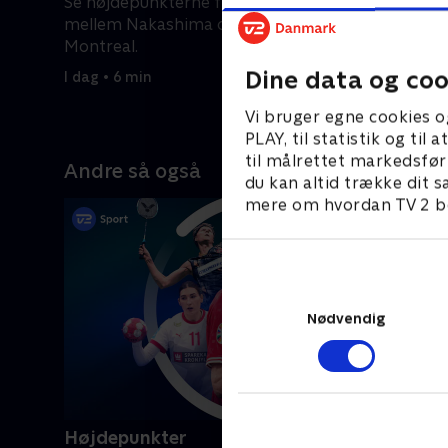
Se højdepunkterne fra ATP-kampen
Se højde
mellem Nakashima og Droguet fra
mellem Ti
Montreal.
Montreal.
Dine data og coo
I dag • 6 min
I dag • 4 m
Vi bruger egne cookies o
PLAY, til statistik og ti
til målrettet markedsfør
Andre så også
du kan altid trække dit s
mere om hvordan TV 2 be
Nødvendig
Højdepunkter