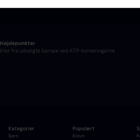
Tennis
2
 Højdepunkter
ter fra udvalgte kampe ved ATP-turneringerne.
Kategorier
Populært
S
Børn
Klovn
F