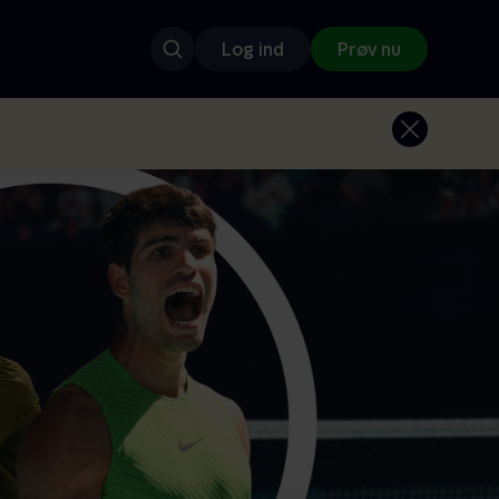
Log ind
Prøv nu