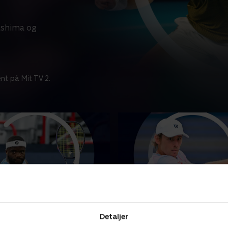
ashima og
nt på Mit TV 2.
 dag
Tilføjet i går
inderknech, Montreal
Norrie-De Minaur, Mont
Detaljer