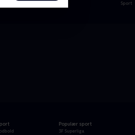
025 • Tennis • 29 min
Sport
port
Populær sport
odbold
3F Superliga