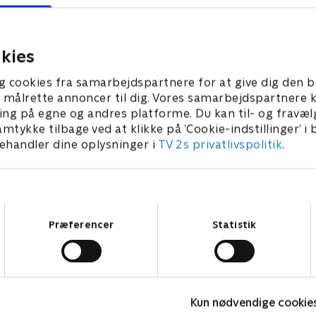
punkterne fra ATP-kampen
Se højdepunkterne fra AT
afoe og Rinderknech fra
mellem Norrie og De Minaur
Montreal.
kies
in
I går • 9 min
g cookies fra samarbejdspartnere for at give dig den b
l at målrette annoncer til dig. Vores samarbejdspartner
ing på egne og andres platforme. Du kan til- og fravæl
amtykke tilbage ved at klikke på ’Cookie-indstillinger’ i
handler dine oplysninger i
TV 2s privatlivspolitik
.
Samtykkevalg
Præferencer
Statistik
Kun nødvendige cookie
ATP
A