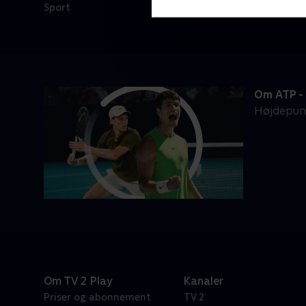
Sport
Om ATP -
Højdepunk
Om TV 2 Play
Kanaler
Priser og abonnement
TV 2