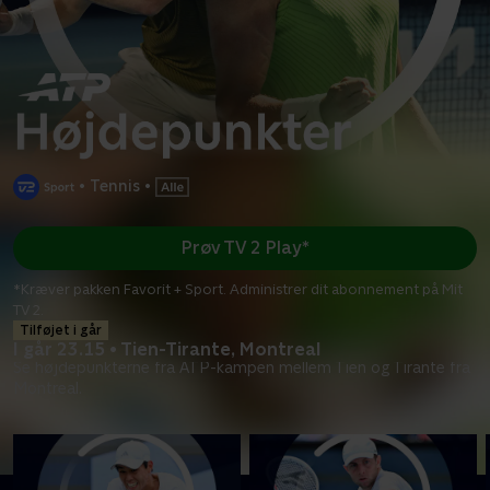
•
Tennis
•
Prøv TV 2 Play*
*Kræver pakken Favorit + Sport. Administrer dit abonnement på Mit
TV 2.
Tilføjet i går
I går 23.15 • Tien-Tirante, Montreal
Se højdepunkterne fra ATP-kampen mellem Tien og Tirante fra
Montreal.