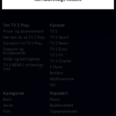
Om TV 2 Play
Kanaler
Priser og abonnement
TV 2
Her kan du se TV 2 Play
TV 2 Sport
Gavekort til TV 2 Play
TV 2 News
Support og
TV 2 Echo
Kundecenter
TV 2 Fri
Vilkår og betingelser
TV 2 Charlie
TV 2 NEWS i offentligt
C More
rum
BritBox
SkyShowtime
Oiii
Kategorier
Populært
Børn
Klovn
Serier
Badehotellet
Film
Sygeplejeskolen