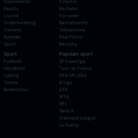
Dokumentar
X Factor
Reality
Bachelor
Livsstil
Forræder
Underholdning
Bachelorette
Comedy
Yellowstone
Nyheder
Paw Patrol
Sport
Barnaby
Sport
Populær sport
Fodbold
3F Superliga
Håndbold
Tour de France
Cykling
FIFA VM 2026
Tennis
A Liga
Badminton
ATP
WTA
NFL
Serie A
Diamond League
La Vuelta