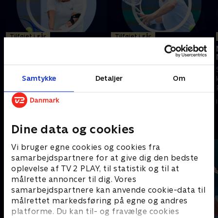
Tilføjet i går
Tilføjet i går
Tien-Tirante, Montreal
Griekspoor-Merida,
Montreal
Se højdepunkterne fra ATP-
Se højdepunkterne fra ATP-
kampen mellem Tien og
Samtykke
Detaljer
Om
kampen mellem Griekspoor og
Tirante fra Montreal.
Merida fra Montreal.
I går • 7 min
I går • 5 min
Andre så også
Dine data og cookies
Vi bruger egne cookies og cookies fra
samarbejdspartnere for at give dig den bedste
oplevelse af TV 2 PLAY, til statistik og til at
målrette annoncer til dig. Vores
samarbejdspartnere kan anvende cookie-data til
målrettet markedsføring på egne og andres
platforme. Du kan til- og fravælge cookies