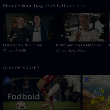
Menneskene bag præstationerne
13
10
min
min
Familien fik “NK” hjem
Drømmen om Le Mans-sejr
30. jun. • PLAYER
12. jun. • Sport Fokus
Al vores sport