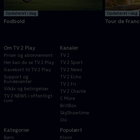
Opdateret i dag
Opdateret i dag
Fodbold
Tour de Franc
Om TV 2 Play
Kanaler
Priser og abonnement
TV 2
Her kan du se TV 2 Play
TV 2 Sport
Gavekort til TV 2 Play
TV 2 News
Support og
TV 2 Echo
Kundecenter
TV 2 Fri
Vilkår og betingelser
TV 2 Charlie
TV 2 NEWS i offentligt
C More
rum
BritBox
SkyShowtime
Oiii
Kategorier
Populært
Børn
Klovn