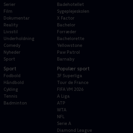
Serier
Badehotellet
Film
Sygeplejeskolen
Dokumentar
X Factor
Reality
Bachelor
Livsstil
Forræder
Underholdning
Bachelorette
Comedy
Yellowstone
Nyheder
Paw Patrol
Sport
Barnaby
Sport
Populær sport
Fodbold
3F Superliga
Håndbold
Tour de France
Cykling
FIFA VM 2026
Tennis
A Liga
Badminton
ATP
WTA
NFL
Serie A
Diamond League