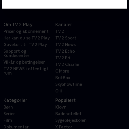
Om TV 2 Play
Kanaler
Priser og abonnement
TV 2
Her kan du se TV 2 Play
TV 2 Sport
Gavekort til TV 2 Play
TV 2 News
Support og
TV 2 Echo
Kundecenter
TV 2 Fri
Vilkår og betingelser
TV 2 Charlie
TV 2 NEWS i offentligt
C More
rum
BritBox
SkyShowtime
Oiii
Kategorier
Populært
Børn
Klovn
Serier
Badehotellet
Film
Sygeplejeskolen
Dokumentar
X Factor