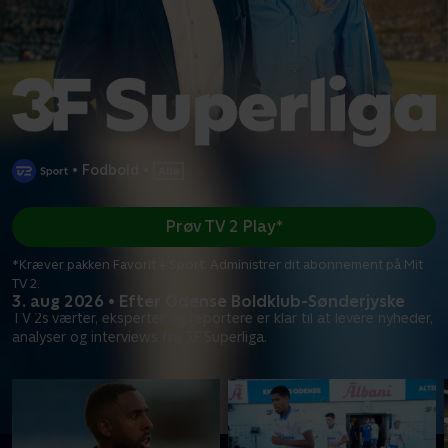
•
Fodbold
•
Prøv TV 2 Play*
*Kræver pakken Favorit + Sport. Administrer dit abonnement på Mit
TV 2.
3. aug 2026 • Efter Odense Boldklub-Sønderjyske
TV 2s værter, eksperter og reportere er klar til at levere nyheder,
analyser og interviews fra 3F Superliga.