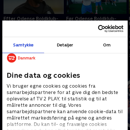
Efter Odense Boldklub-
Før Odense Boldklub-
Sønderjyske
Sønderjyske
TV 2s værter, eksperter og
TV 2s værter, eksperter og
reportere er klar til at levere
reportere er klar til at levere
nyheder, analyser og interviews
nyheder, analyser og interviews
Samtykke
Detaljer
Om
fra 3F Superliga.
fra 3F Superliga.
3. august 2026 • 25 min
3. august 2026 • 20 min
Andre så også
Dine data og cookies
Vi bruger egne cookies og cookies fra
samarbejdspartnere for at give dig den bedste
oplevelse af TV 2 PLAY, til statistik og til at
målrette annoncer til dig. Vores
samarbejdspartnere kan anvende cookie-data til
målrettet markedsføring på egne og andres
platforme. Du kan til- og fravælge cookies