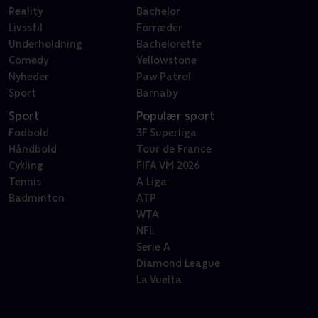
Reality
Bachelor
Livsstil
Forræder
Underholdning
Bachelorette
Comedy
Yellowstone
Nyheder
Paw Patrol
Sport
Barnaby
Sport
Populær sport
Fodbold
3F Superliga
Håndbold
Tour de France
Cykling
FIFA VM 2026
Tennis
A Liga
Badminton
ATP
WTA
NFL
Serie A
Diamond League
La Vuelta