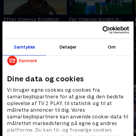
Efter Odense Boldklub-
Før Odense Boldklub-
Sønderjyske
Sønderjyske
TV 2s værter, eksperter og
TV 2s værter, eksperter og
reportere er klar til at levere
reportere er klar til at levere
nyheder, analyser og interviews
nyheder, analyser og interviews
Samtykke
Detaljer
Om
fra 3F Superliga.
fra 3F Superliga.
3. august 2026 • 25 min
3. august 2026 • 20 min
Andre så også
Dine data og cookies
Vi bruger egne cookies og cookies fra
samarbejdspartnere for at give dig den bedste
oplevelse af TV 2 PLAY, til statistik og til at
målrette annoncer til dig. Vores
samarbejdspartnere kan anvende cookie-data til
målrettet markedsføring på egne og andres
platforme. Du kan til- og fravælge cookies