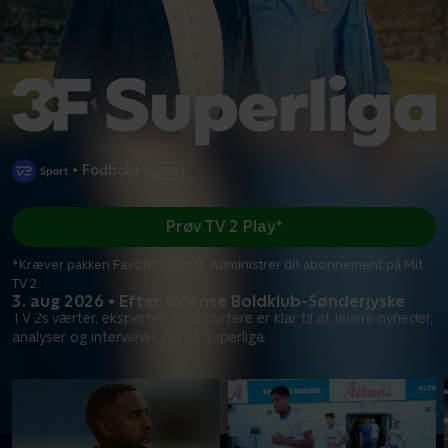
•
Fodbold
•
Prøv TV 2 Play*
*Kræver pakken Favorit + Sport. Administrer dit abonnement på Mit
TV 2.
3. aug 2026 • Efter Odense Boldklub-Sønderjyske
TV 2s værter, eksperter og reportere er klar til at levere nyheder,
analyser og interviews fra 3F Superliga.