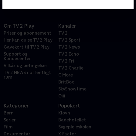
Om TV 2 Play
Kanaler
Priser og abonnement
TV 2
Her kan du se TV 2 Play
TV 2 Sport
Gavekort til TV 2 Play
TV 2 News
Support og
TV 2 Echo
Kundecenter
TV 2 Fri
Vilkår og betingelser
TV 2 Charlie
TV 2 NEWS i offentligt
C More
rum
BritBox
SkyShowtime
Oiii
Kategorier
Populært
Børn
Klovn
Serier
Badehotellet
Film
Sygeplejeskolen
Dokumentar
X Factor