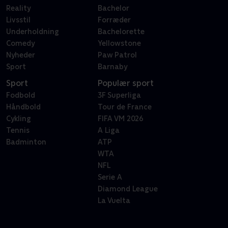
Reality
Bachelor
Livsstil
Forræder
Underholdning
Bachelorette
Comedy
Yellowstone
Nyheder
Paw Patrol
Sport
Barnaby
Sport
Populær sport
Fodbold
3F Superliga
Håndbold
Tour de France
Cykling
FIFA VM 2026
Tennis
A Liga
Badminton
ATP
WTA
NFL
Serie A
Diamond League
La Vuelta