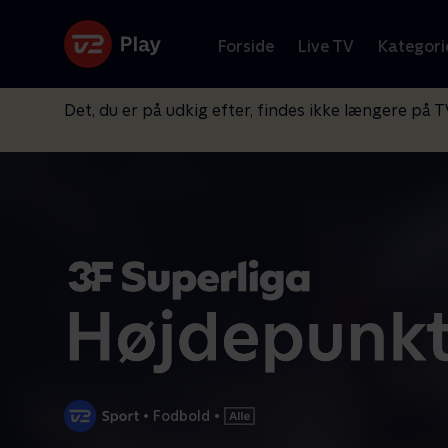
Forside
Live TV
Kategori
Det, du er på udkig efter, findes ikke længere på T
•
Fodbold
•