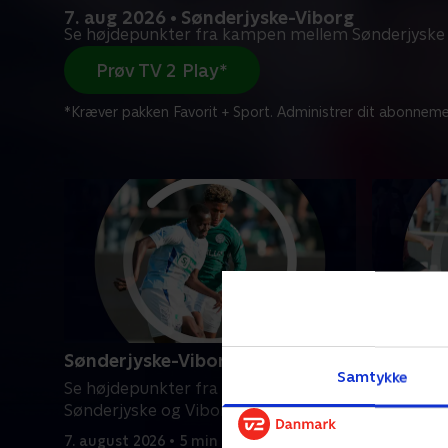
7. aug 2026 • Sønderjyske-Viborg
Se højdepunkter fra kampen mellem Sønderjyske 
Prøv TV 2 Play*
*Kræver pakken Favorit + Sport. Administrer dit abonneme
Sønderjyske-Viborg
Odense 
Samtykke
Se højdepunkter fra kampen mellem
Se højde
Sønderjyske og Viborg.
Odense Bo
7. august 2026 • 5 min
3. august 