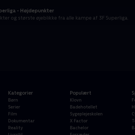
perliga - Højdepunkter
ter og største øjeblikke fra alle kampe af 3F Superliga.
Kategorier
Populært
S
Børn
Klovn
F
Serier
Badehotellet
H
Film
Sygeplejeskolen
C
Dokumentar
X Factor
T
Reality
Bachelor
B
Livsstil
Forræder