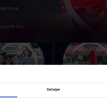
og Viborg.
nt på Mit TV 2.
Boldklub-Sønderjyske
Silkeborg IF-F.C. Køben
Detaljer
punkter fra kampen mellem
Se højdepunkter fra kampe
ldklub og Sønderjyske.
Silkeborg IF og F.C. Københa
2026 • 5 min
2. august 2026 • 5 min