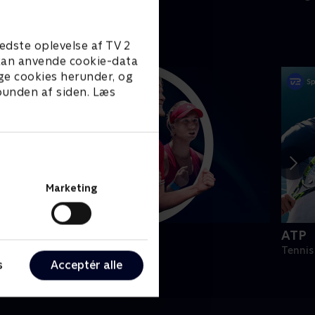
edste oplevelse af TV 2
e kan anvende cookie-data
ge cookies herunder, og
 bunden af siden. Læs
Marketing
øjdepunkter
ATP
port
Tennis
s
Acceptér alle