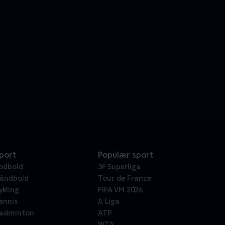
port
Populær sport
odbold
3F Superliga
åndbold
Tour de France
ykling
FIFA VM 2026
ennis
A Liga
adminton
ATP
WTA