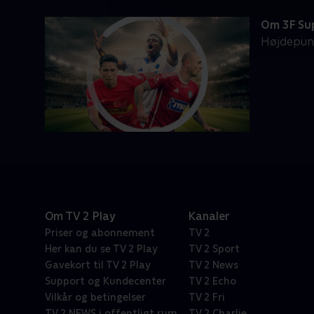
Om 3F Su
Højdepunk
Om TV 2 Play
Kanaler
Priser og abonnement
TV 2
Her kan du se TV 2 Play
TV 2 Sport
Gavekort til TV 2 Play
TV 2 News
Support og Kundecenter
TV 2 Echo
Vilkår og betingelser
TV 2 Fri
TV 2 NEWS i offentligt rum
TV 2 Charlie