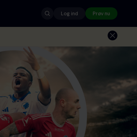
Log ind
Prøv nu