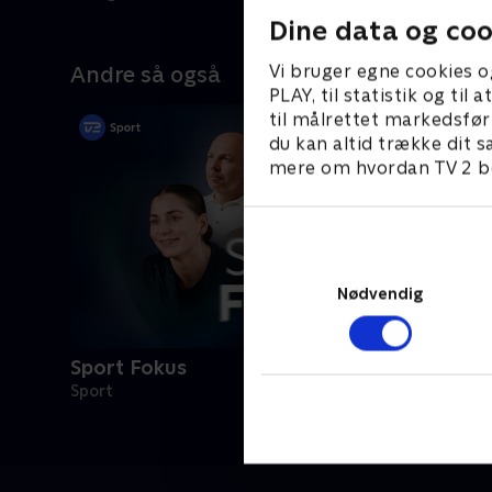
Dine data og coo
Vi bruger egne cookies o
Andre så også
PLAY, til statistik og ti
til målrettet markedsfør
du kan altid trække dit s
mere om hvordan TV 2 be
Nødvendig
Sport Fokus
Sport