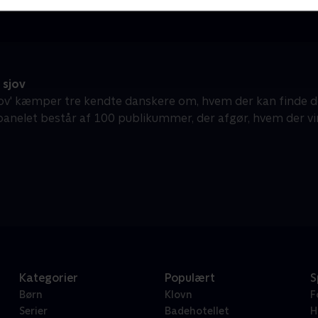
sjov
jov' kæmper tre kendte danskere om, hvem der kan finde de
elet består af 100 publikummer, der afgør, hvem der vi
Kategorier
Populært
S
Børn
Klovn
F
Serier
Badehotellet
H