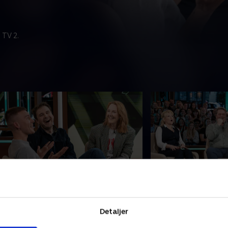
 TV 2.
. Niels Olsen og No Cap
7. Tyren fra Thy
itte Hansen, Magnus Haugaard og
Er det Johnny Hans
redrik Trudslev har pakket tasken
eller Pelle Emil Heb
Detaljer
ed deres allersjoveste klip. Det er de
flest til at grine? De