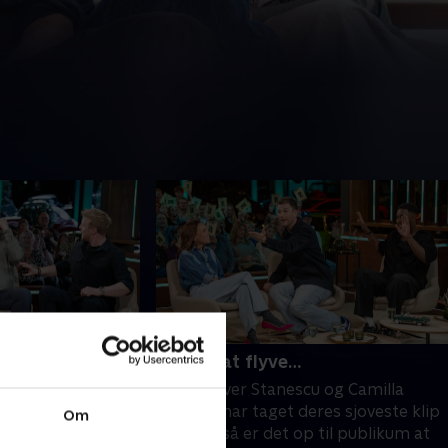
8. Højt at flyve…
en, Mette Lisby
Skinz, Oliver Stanescu og Camilla
sgaard, der får
Ottesen har taget deres sjoveste klip
Om
t finder vi ud af
med, og så er det op til publikum at