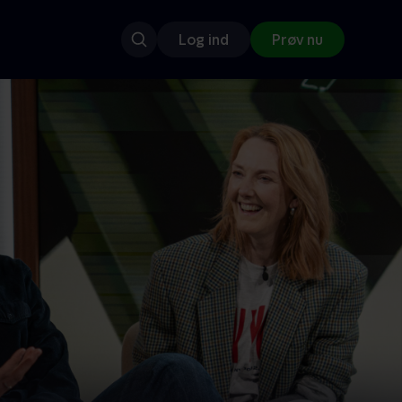
Log ind
Prøv nu