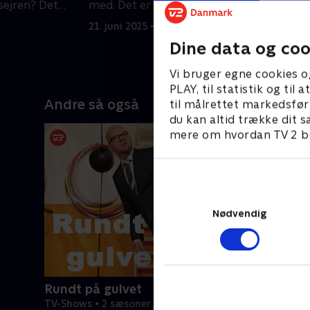
sejren? Det
med. Det er op til publikum at afgøre,
1
hvem der vinder.
d
21. juni 2025 • 50 min
2
Dine data og coo
Vi bruger egne cookies o
PLAY, til statistik og ti
Andre så også
til målrettet markedsfør
du kan altid trække dit s
mere om hvordan TV 2 be
Nødvendig
Rundt på gulvet
TV-Shows • 2 sæsoner