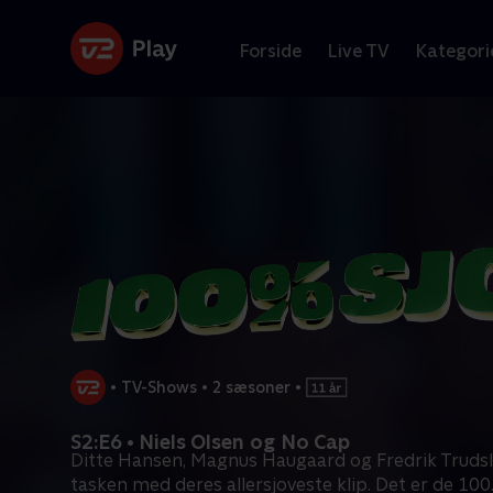
Forside
Live TV
Kategori
•
TV-Shows
•
2 sæsoner
•
S2:E6 • Niels Olsen og No Cap
Ditte Hansen, Magnus Haugaard og Fredrik Trudsl
tasken med deres allersjoveste klip. Det er de 100