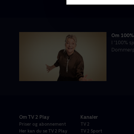
Om 100% 
I '100% s
Dommerpan
Om TV 2 Play
Kanaler
Priser og abonnement
TV 2
Her kan du se TV 2 Play
TV 2 Sport