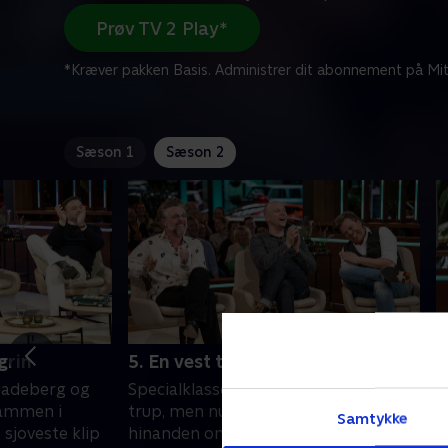
Prøv TV 2 Play*
*Kræver pakken Basis. Administrer dit abonnement på Mit
Sæson 1
Sæson 2
grin
5. En vest til lejligheden
6
Gadeberg og
Specialklassen er normalt en impro-
D
sammen i
trup, men nu kæmper de mod
F
Samtykke
sjoveste klip
hinanden om at have de sjoveste klip
m