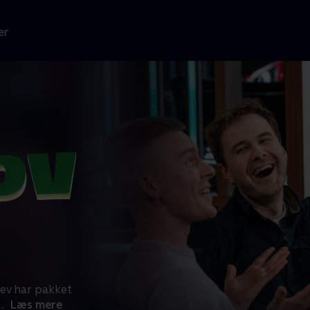
er
ev har pakket
...
Læs mere