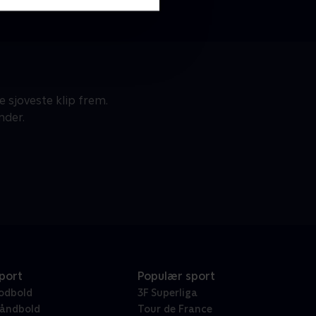
 sjoveste klip frem.
nder.
port
Populær sport
odbold
3F Superliga
åndbold
Tour de France