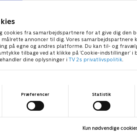
00 publikummer, der afgør, hvem
nu, når de konkurre
er er '100% sjov'.
'100% sjov'.
8. juni 2025 • 50 min
5. juli 2025 • 49 min
kies
g cookies fra samarbejdspartnere for at give dig den b
l at målrette annoncer til dig. Vores samarbejdspartner
ing på egne og andres platforme. Du kan til- og fravæl
amtykke tilbage ved at klikke på ’Cookie-indstillinger’ i
handler dine oplysninger i
TV 2s privatlivspolitik
.
Samtykkevalg
Præferencer
Statistik
Danmarks dummeste
K
Kun nødvendige cookie
TV-Shows • 1 sæsoner
T