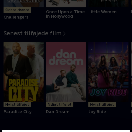
Sidste chance
Once Upon a Time
Little Women
in Hollywood
Challengers
Senest tilføjede film
Nyligt tilføjet
Nyligt tilføjet
Nyligt tilføjet
Paradise City
Dan Dream
Joy Ride