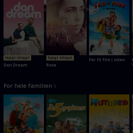
En gruppe excentriske mænd laver i 1980'erne deres egen
elektriske bil
Mere info
Nyligt tilføjet
Nyligt tilføjet
Far til fire i solen
Dan Dream
Rose
For hele familien