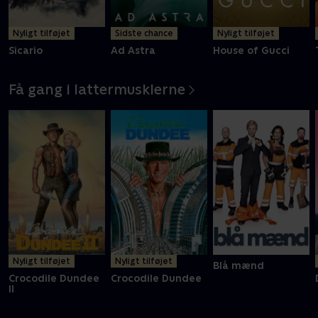
Nyligt tilføjet
Sidste chance
Nyligt tilføjet
Sicario
Ad Astra
House of Gucci
Få gang i lattermusklerne
Nyligt tilføjet
Nyligt tilføjet
Blå mænd
Crocodile Dundee
Crocodile Dundee
II