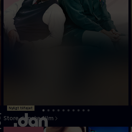
Nyligt tilføjet
Store danske film