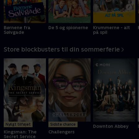
Børnene fra
De 5 og spionerne
Krummerne - alt
Sølvgade
på spil
Store blockbusters til din sommerferie
Nyligt tilføjet
Sidste chance
Downton Abbey
Kingsman: The
Challengers
Secret Service