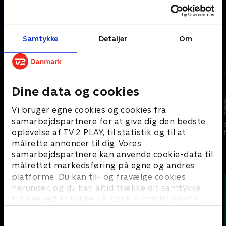
Filmklassikere - kræver SkyShowtime
Samtykke
Detaljer
Om
Dine data og cookies
Vi bruger egne cookies og cookies fra
samarbejdspartnere for at give dig den bedste
Chinatown
Flashdance
Mission: Impossible
oplevelse af TV 2 PLAY, til statistik og til at
målrette annoncer til dig. Vores
samarbejdspartnere kan anvende cookie-data til
#
målrettet markedsføring på egne og andres
platforme. Du kan til- og fravælge cookies
herunder, og du kan altid trække dit samtykke
tilbage ved at klikke på ’Cookie-indstillinger’ i
bunden af siden. Læs mere om hvordan TV 2
behandler dine oplysninger i