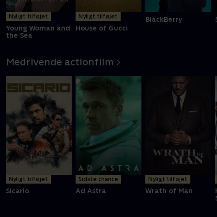
Nyligt tilføjet
Nyligt tilføjet
BlackBerry
Young Woman and
House of Gucci
the Sea
Medrivende actionfilm
Nyligt tilføjet
Sidste chance
Nyligt tilføjet
Sicario
Ad Astra
Wrath of Man