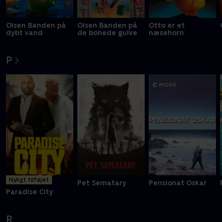
Olsen Banden på
Olsen Banden på
Otto er et
dybt vand
de bonede gulve
næsehorn
P
Nyligt tilføjet
Pet Sematary
Pensionat Oskar
Paradise City
R