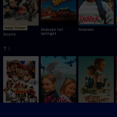
Nyligt tilføjet
Snøvsen ta'r
Snøvsen
springet
Sicario
T
The Comeback
Tøsepiger
The Last Stop in