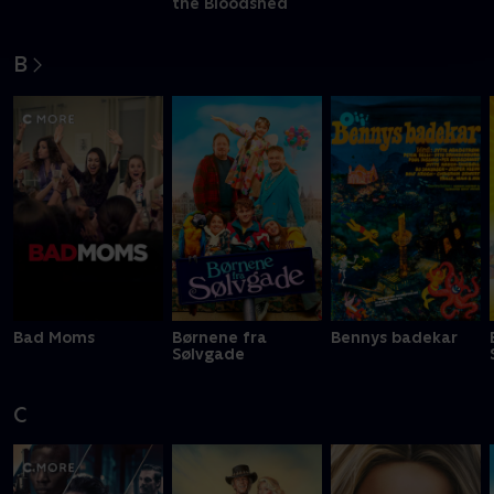
the Bloodshed
B
Bad Moms
Børnene fra
Bennys badekar
Sølvgade
C