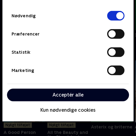
TV 2s privatlivspolitik
.
Samtykkevalg
Nødvendig
Præferencer
7 millionærer
438 dage
30. november
A
Statistik
Marketing
Acceptér alle
Kun nødvendige cookies
Nyligt tilføjet
Nyligt tilføjet
Asterix og briterne
A Good Person
All the Beauty and