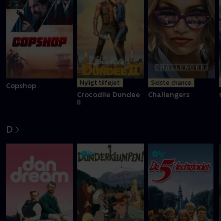
Nyligt tilføjet
Sidste chance
Copshop
Crocodile Dundee
Challengers
II
D