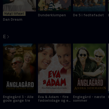
Nyligt tilføjet
Dunderklumpen
De 5 i fedtefadet
Dan Dream
E
Englegård 3 - Alle
Eva & Adam - fire
Englegård - næste
gode gange tre
fødselsdage og en
sommer
fiasko