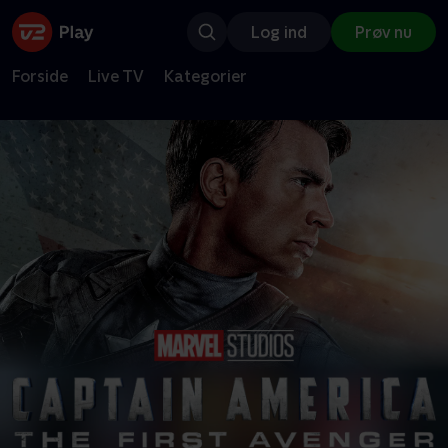
Log ind
Prøv nu
Forside
Live TV
Kategorier