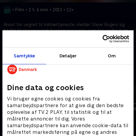
•
Film
•
2 t. 6 min
•
2011
•
12+
Anset for uegnet til militærtjeneste, melder Steve Rogers sig
frivillig til et hemmeligt forskningsprojekt, som forvandler ham
til Captain America.
Kræver tilkøb
Samtykke
Detaljer
Om
Mere indhold fra Disney+
Dine data og cookies
Vi bruger egne cookies og cookies fra
samarbejdspartnere for at give dig den bedste
oplevelse af TV 2 PLAY, til statistik og til at
målrette annoncer til dig. Vores
samarbejdspartnere kan anvende cookie-data til
målrettet markedsføring på egne og andres