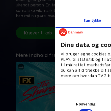
ukendt person. En farlig mission bringer Hamilto
somaliske vildmark til Beiruts gader og helt til St
han må nu gøre, hvad han kan, i nationens interes
Samtykke
Kræver tilkøb
Dine data og coo
Vi bruger egne cookies o
Mere indhold fra Disney+
PLAY, til statistik og ti
til målrettet markedsfør
du kan altid trække dit s
mere om hvordan TV 2 be
Nødvendig