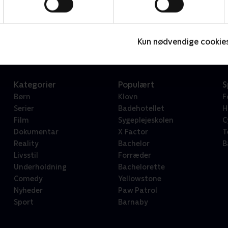
Star Wars: Visions Presents - The Ninth Jedi
L
Serier • 1 sæsoner
2
Kun nødvendige cookie
Kategorier
Populært
S
Børn
Klovn
F
Serier
Badehotellet
H
Film
Sygeplejeskolen
C
Dokumentar
X Factor
T
Reality
Bachelor
B
Livsstil
Forræder
Underholdning
Bachelorette
Comedy
Yellowstone
Nyheder
Paw Patrol
Sport
Barnaby