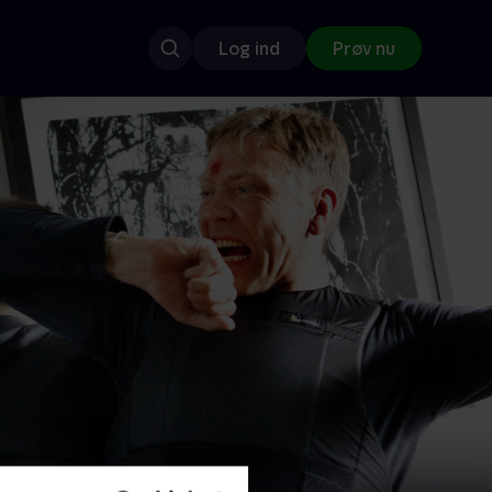
Log ind
Prøv nu