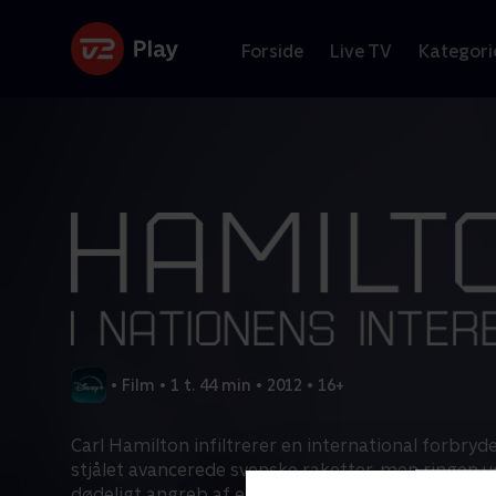
Forside
Live TV
Kategori
•
Film
•
1 t. 44 min
•
2012
•
16+
Carl Hamilton infiltrerer en international forbryde
stjålet avancerede svenske raketter, men ringen u
dødeligt angreb af en gruppe lejesoldater, som er