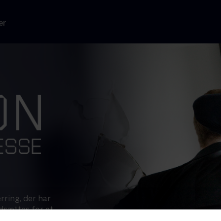
er
rring, der har
dsættes for et
 hyret af en