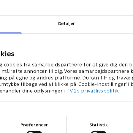
n fra den
ockholm - og
se.
Detaljer
kies
g cookies fra samarbejdspartnere for at give dig den b
l at målrette annoncer til dig. Vores samarbejdspartner
ing på egne og andres platforme. Du kan til- og fravæl
amtykke tilbage ved at klikke på ’Cookie-indstillinger’ i
handler dine oplysninger i
TV 2s privatlivspolitik
.
Samtykkevalg
Præferencer
Statistik