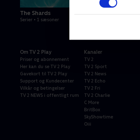
The Shards
Serier • 1 sæsoner
Om TV 2 Play
Kanaler
Priser og abonnement
TV 2
Her kan du se TV 2 Play
TV 2 Sport
Gavekort til TV 2 Play
TV 2 News
Support og Kundecenter
TV 2 Echo
Vilkår og betingelser
TV 2 Fri
TV 2 NEWS i offentligt rum
TV 2 Charlie
C More
BritBox
SkyShowtime
Oiii