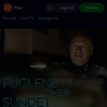
Log ind
Prøv nu
Forside
Live TV
Kategorier