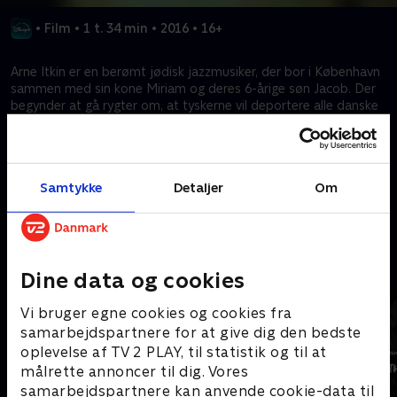
•
Film
•
1 t. 34 min
•
2016
•
16+
Arne Itkin er en berømt jødisk jazzmusiker, der bor i København
sammen med sin kone Miriam og deres 6-årige søn Jacob. Der
begynder at gå rygter om, at tyskerne vil deportere alle danske
jøder, og da det bliver en realitet, må familien flygte. De får at
vide, at de kan blive sejlet til Sverige fra Gilleleje af lokale
fiskere, men lokale kollaboratører og Gestapo kommer hurtigt
på sporet af dem.
Samtykke
Detaljer
Om
Kræver tilkøb
Mere indhold fra Disney+
Dine data og cookies
Vi bruger egne cookies og cookies fra
samarbejdspartnere for at give dig den bedste
oplevelse af TV 2 PLAY, til statistik og til at
målrette annoncer til dig. Vores
samarbejdspartnere kan anvende cookie-data til