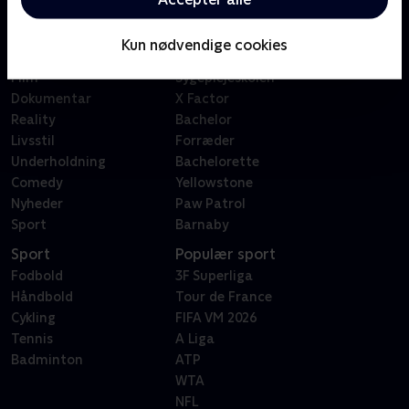
Kategorier
Populært
Børn
Klovn
Kun nødvendige cookies
Serier
Badehotellet
Film
Sygeplejeskolen
Dokumentar
X Factor
Reality
Bachelor
Livsstil
Forræder
Underholdning
Bachelorette
Comedy
Yellowstone
Nyheder
Paw Patrol
Sport
Barnaby
Sport
Populær sport
Fodbold
3F Superliga
Håndbold
Tour de France
Cykling
FIFA VM 2026
Tennis
A Liga
Badminton
ATP
WTA
NFL