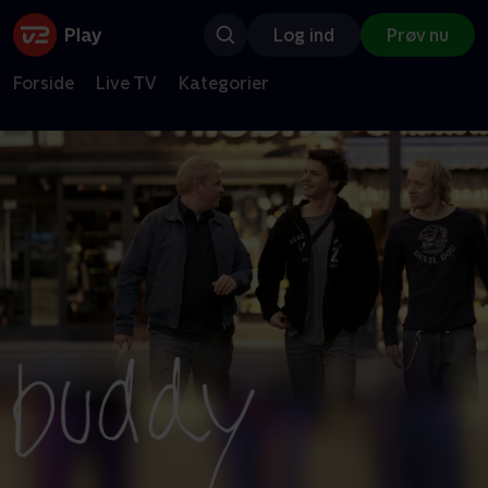
Log ind
Prøv nu
Forside
Live TV
Kategorier