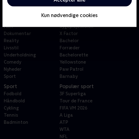
Kategorier
Populært
Børn
Klovn
Kun nødvendige cookies
Serier
Badehotellet
Film
Sygeplejeskolen
Dokumentar
X Factor
Reality
Bachelor
Livsstil
Forræder
Underholdning
Bachelorette
Comedy
Yellowstone
Nyheder
Paw Patrol
Sport
Barnaby
Sport
Populær sport
Fodbold
3F Superliga
Håndbold
Tour de France
Cykling
FIFA VM 2026
Tennis
A Liga
Badminton
ATP
WTA
NFL