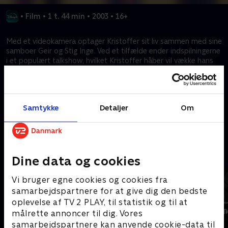
•
Film
•
1 t. 44 min
•
2003
•
16+
Med et videokamera optager Kristoffer sit liv sammen med sine
samboer Geir og Stig Inge. Ved et tilfælde ender indspilningerne
i et populært talkshow, hvilket Kristoffer håber vil vække hans
ekskærestes opmærksomhed. Men da showets popularitet
stiger, og de får en ny roommate ved navn Henriette, begynder
Kristoffers venskaber at krakelere på måder, som end ikke
berømmelsen kan reparere.
Samtykke
Detaljer
Om
Kræver tilkøb
Mere indhold fra Disney+
Dine data og cookies
Vi bruger egne cookies og cookies fra
samarbejdspartnere for at give dig den bedste
oplevelse af TV 2 PLAY, til statistik og til at
målrette annoncer til dig. Vores
samarbejdspartnere kan anvende cookie-data til