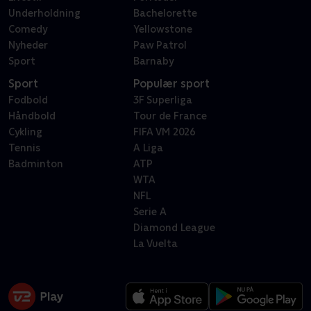
Underholdning
Bachelorette
Comedy
Yellowstone
Nyheder
Paw Patrol
Sport
Barnaby
Sport
Populær sport
Fodbold
3F Superliga
Håndbold
Tour de France
Cykling
FIFA VM 2026
Tennis
A Liga
Badminton
ATP
WTA
NFL
Serie A
Diamond League
La Vuelta