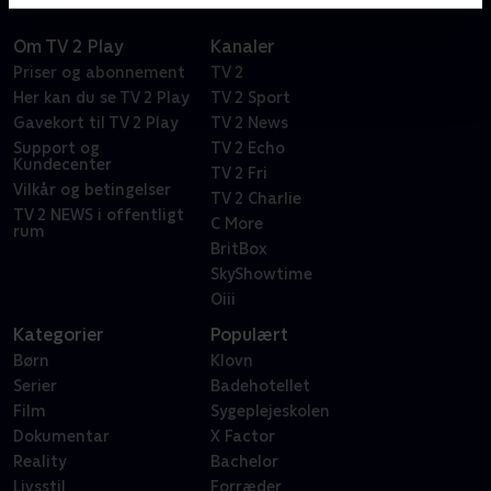
Om TV 2 Play
Kanaler
Priser og abonnement
TV 2
Her kan du se TV 2 Play
TV 2 Sport
Gavekort til TV 2 Play
TV 2 News
Support og
TV 2 Echo
Kundecenter
TV 2 Fri
Vilkår og betingelser
TV 2 Charlie
TV 2 NEWS i offentligt
C More
rum
BritBox
SkyShowtime
Oiii
Kategorier
Populært
Børn
Klovn
Serier
Badehotellet
Film
Sygeplejeskolen
Dokumentar
X Factor
Reality
Bachelor
Livsstil
Forræder