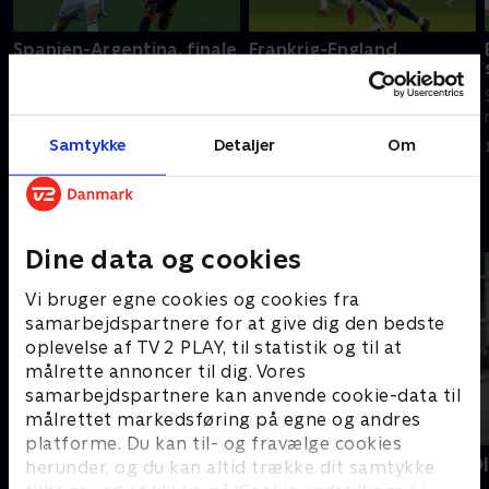
Spanien-Argentina, finale
Frankrig-England,
bronzefinale
Se eller gense VM-finalen
Se eller gense VM-
mellem Spanien og Argentina.
bronzekampen mellem Frankrig
19. juli 2026 • 238 min
og England.
Samtykke
Detaljer
Om
18. juli 2026 • 112 min
Andre så også
Dine data og cookies
Vi bruger egne cookies og cookies fra
samarbejdspartnere for at give dig den bedste
oplevelse af TV 2 PLAY, til statistik og til at
målrette annoncer til dig. Vores
samarbejdspartnere kan anvende cookie-data til
målrettet markedsføring på egne og andres
platforme. Du kan til- og fravælge cookies
Tirsdagstrænerne
Kristoffer O
herunder, og du kan altid trække dit samtykke
kamp
Fodbold