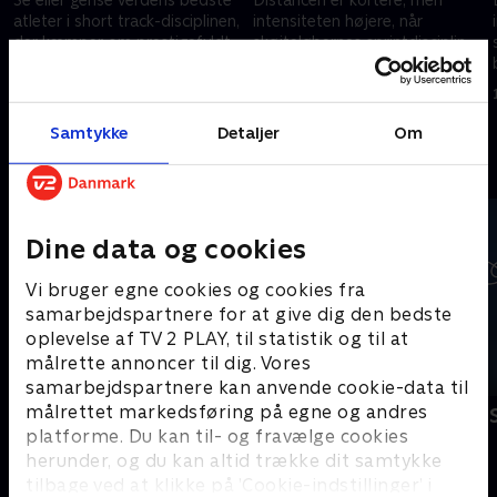
atleter i short track-disciplinen,
intensiteten højere, når
der kæmper om prestigefyldt
skøjteløbernes sprintdisciplin
OL-metal i Italien.
bliver kørt til vinter-OL i Milano.
20. februar 2026 • 48 min
18. februar 2026 • 13 min
Samtykke
Detaljer
Om
Andre så også
Dine data og cookies
Vi bruger egne cookies og cookies fra
samarbejdspartnere for at give dig den bedste
oplevelse af TV 2 PLAY, til statistik og til at
målrette annoncer til dig. Vores
samarbejdspartnere kan anvende cookie-data til
målrettet markedsføring på egne og andres
Vinter-OL - Kunstskøjteløb
Vinter-OL - 
platforme. Du kan til- og fravælge cookies
Skøjteløb
Skisport
herunder, og du kan altid trække dit samtykke
tilbage ved at klikke på ’Cookie-indstillinger’ i