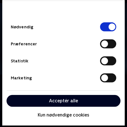
bunden af siden. Læs mere om hvordan TV 2
behandler dine oplysninger i
TV 2s privatlivspolitik
.
Samtykkevalg
Nødvendig
Præferencer
Statistik
Marketing
Om Vinter-OL - Short Track
Distancen er kortere, men intensiteten højere, når
skøjteløbernes sprintdisciplin bliver kørt til vinter-OL
Acceptér alle
i Milano Cortina.
Kun nødvendige cookies