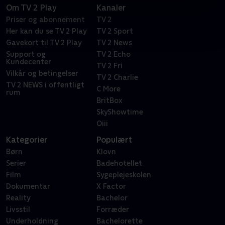
Om TV 2 Play
Kanaler
Priser og abonnement
TV 2
Her kan du se TV 2 Play
TV 2 Sport
Gavekort til TV 2 Play
TV 2 News
Support og
TV 2 Echo
Kundecenter
TV 2 Fri
Vilkår og betingelser
TV 2 Charlie
TV 2 NEWS i offentligt
C More
rum
BritBox
SkyShowtime
Oiii
Kategorier
Populært
Børn
Klovn
Serier
Badehotellet
Film
Sygeplejeskolen
Dokumentar
X Factor
Reality
Bachelor
Livsstil
Forræder
Underholdning
Bachelorette