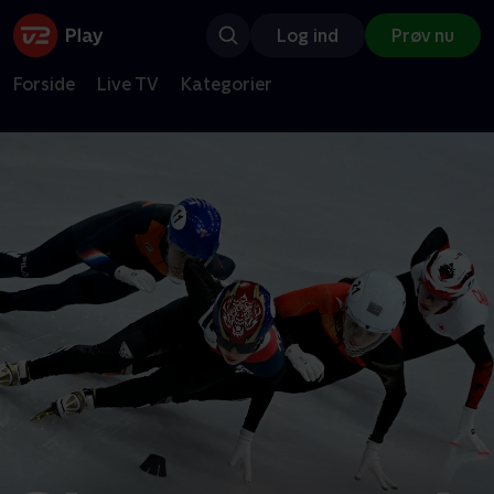
Log ind
Prøv nu
Forside
Live TV
Kategorier