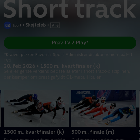
•
Skøjteløb
•
Prøv TV 2 Play*
*Kræver pakken Favorit + Sport. Administrer dit abonnement på Mit
TV 2.
20. feb 2026 • 1500 m., kvartfinaler (k)
Se eller gense verdens bedste atleter i short track-disciplinen,
der kæmper om prestigefyldt OL-metal i Italien.
1500 m., kvartfinaler (k)
500 m., finale (m)
Se eller gense verdens bedste
Distancen er kortere, men