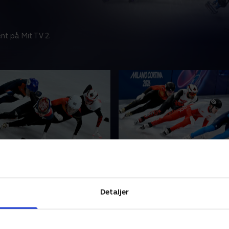
nt på Mit TV 2.
 kvartfinaler (k)
500 m., finale (m)
ense verdens bedste atleter i
Distancen er kortere, men
ck-disciplinen, der kæmper
intensiteten højere, når
Detaljer
efyldt OL-metal i Italien.
skøjteløbernes sprintdiscipl
kørt til vinter-OL i Milano.
r 2026 • 48 min
18. februar 2026 • 13 min