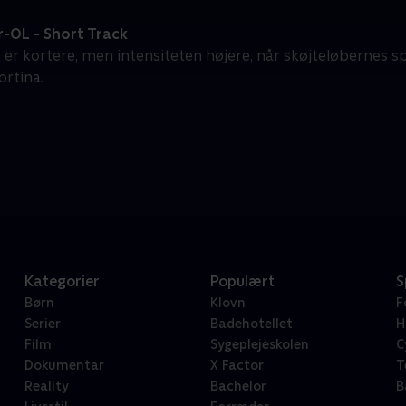
-OL - Short Track
er kortere, men intensiteten højere, når skøjteløbernes spri
ortina.
Kategorier
Populært
S
Børn
Klovn
F
Serier
Badehotellet
H
Film
Sygeplejeskolen
C
Dokumentar
X Factor
T
Reality
Bachelor
B