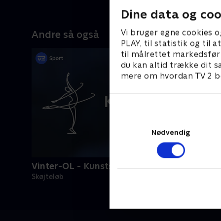
Dine data og coo
Vi bruger egne cookies o
Andre så også
PLAY, til statistik og ti
til målrettet markedsfør
du kan altid trække dit s
mere om hvordan TV 2 be
Nødvendig
Vinter-OL - Kunstskøjteløb
Skøjteløb