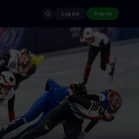
Log ind
Prøv nu