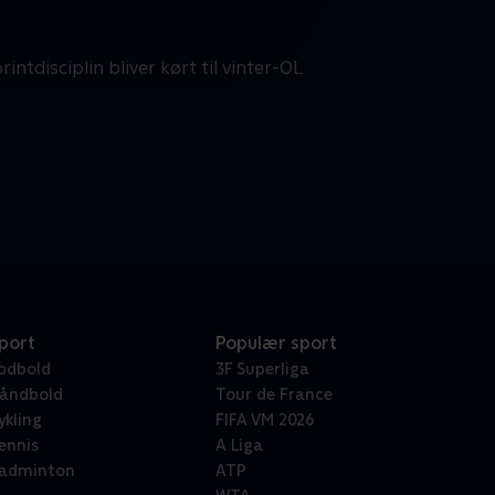
ntdisciplin bliver kørt til vinter-OL
port
Populær sport
odbold
3F Superliga
åndbold
Tour de France
ykling
FIFA VM 2026
ennis
A Liga
adminton
ATP