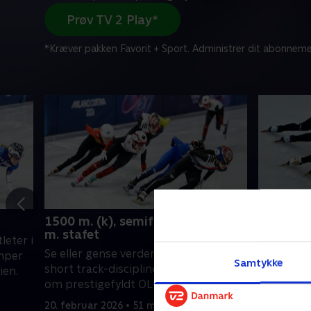
Prøv TV 2 Play*
*Kræver pakken Favorit + Sport. Administrer dit abonneme
1500 m. (k), semifinaler og 5000
1500 m.,
m. stafet
leter i
Se eller g
Se eller gense verdens bedste atleter i
æmper
short tra
Samtykke
short track-disciplinen, der kæmper
ien.
om prestig
om prestigefyldt OL-metal i Italien.
20. februa
20. februar 2026 • 51 min