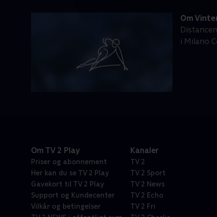
Om Vinter
Distancen 
i Milano C
Om TV 2 Play
Kanaler
Priser og abonnement
TV 2
Her kan du se TV 2 Play
TV 2 Sport
Gavekort til TV 2 Play
TV 2 News
Support og Kundecenter
TV 2 Echo
Vilkår og betingelser
TV 2 Fri