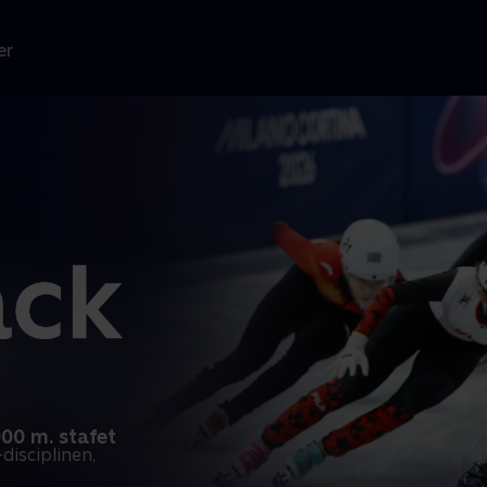
er
000 m. stafet
disciplinen,