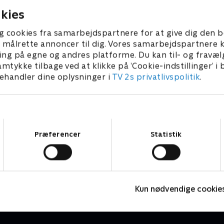
kies
g cookies fra samarbejdspartnere for at give dig den b
l at målrette annoncer til dig. Vores samarbejdspartner
ing på egne og andres platforme. Du kan til- og fravæl
amtykke tilbage ved at klikke på ’Cookie-indstillinger’ i
handler dine oplysninger i
TV 2s privatlivspolitik
.
Samtykkevalg
Præferencer
Statistik
Vinter-OL - Speedskating
V
Skisport
B
Kun nødvendige cookie