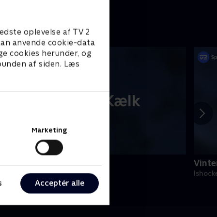
edste oplevelse af TV 2
e kan anvende cookie-data
ge cookies herunder, og
 bunden af siden. Læs
Marketing
inter-OL - Kælk
Vinte
obslæde
Ishock
s
Acceptér alle