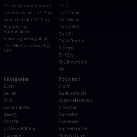
Priser og abonnement
TV 2
Her kan du se TV 2 Play
TV 2 Sport
Gavekort til TV 2 Play
TV 2 News
Support og
TV 2 Echo
Kundecenter
TV 2 Fri
Vilkår og betingelser
TV 2 Charlie
TV 2 NEWS i offentligt
C More
rum
BritBox
SkyShowtime
Oiii
Kategorier
Populært
Børn
Klovn
Serier
Badehotellet
Film
Sygeplejeskolen
Dokumentar
X Factor
Reality
Bachelor
Livsstil
Forræder
Underholdning
Bachelorette
Comedy
Yellowstone