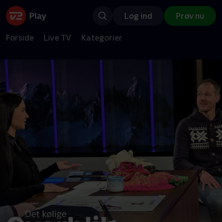
Log ind
Prøv nu
Forside
Live TV
Kategorier