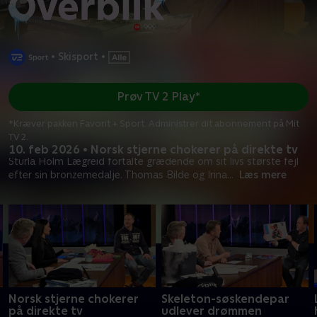
•
Skisport
•
Prøv TV 2 Play*
*Kræver pakken Favorit + Sport. Administrer dit abonnement på Mit
TV 2.
10. feb 2026 • Norsk stjerne chokerer på direkte tv
Sturla Holm Lægreid fortalte grædende om sit livs største fejl
efter sin bronzemedalje. Thomas Bilde og Irina
...
Læs mere
Norsk stjerne chokerer
Skeleton-søskendepar
på direkte tv
udlever drømmen