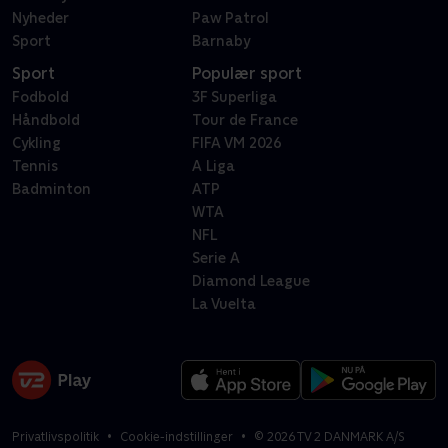
Nyheder
Paw Patrol
Sport
Barnaby
Sport
Populær sport
Fodbold
3F Superliga
Håndbold
Tour de France
Cykling
FIFA VM 2026
Tennis
A Liga
Badminton
ATP
WTA
NFL
Serie A
Diamond League
La Vuelta
Privatlivspolitik
Cookie-indstillinger
©
2026
TV 2 DANMARK A/S