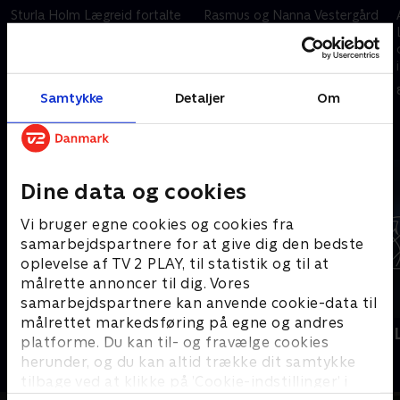
Sturla Holm Lægreid fortalte
Rasmus og Nanna Vestergård
grædende om sit livs største
Johansen er med til deres
fejl efter sin bronzemedalje.
første OL. De er i fuld gang
Thomas Bilde og Irina Olsen
med forberedelserne, mens
samler op på det og meget
alle indtryk også bliver taget
10. februar 2026 • 30 min
9. februar 2026 • 29 min
Samtykke
Detaljer
Om
mere.
ind.
Andre så også
Dine data og cookies
Vi bruger egne cookies og cookies fra
samarbejdspartnere for at give dig den bedste
oplevelse af TV 2 PLAY, til statistik og til at
målrette annoncer til dig. Vores
samarbejdspartnere kan anvende cookie-data til
målrettet markedsføring på egne og andres
Vinter-OL - Ski mountaineering
Vinter-OL -
platforme. Du kan til- og fravælge cookies
Skisport
Skisport
herunder, og du kan altid trække dit samtykke
tilbage ved at klikke på ’Cookie-indstillinger’ i