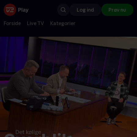
Log ind
Prøv nu
Forside
Live TV
Kategorier