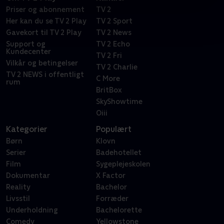
Priser og abonnement
TV 2
Her kan du se TV 2 Play
TV 2 Sport
Gavekort til TV 2 Play
TV 2 News
Support og
TV 2 Echo
Kundecenter
TV 2 Fri
Vilkår og betingelser
TV 2 Charlie
TV 2 NEWS i offentligt
C More
rum
BritBox
SkyShowtime
Oiii
Kategorier
Populært
Børn
Klovn
Serier
Badehotellet
Film
Sygeplejeskolen
Dokumentar
X Factor
Reality
Bachelor
Livsstil
Forræder
Underholdning
Bachelorette
Comedy
Yellowstone