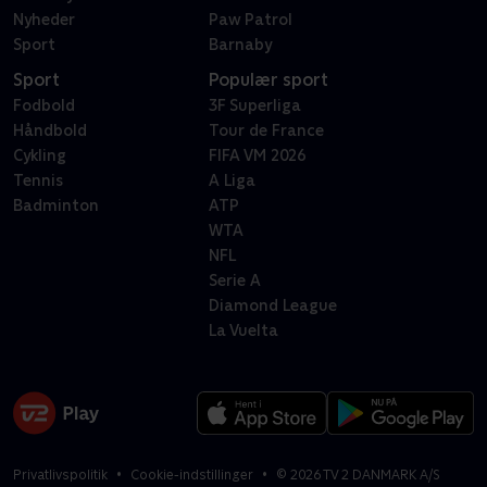
Nyheder
Paw Patrol
Sport
Barnaby
Sport
Populær sport
Fodbold
3F Superliga
Håndbold
Tour de France
Cykling
FIFA VM 2026
Tennis
A Liga
Badminton
ATP
WTA
NFL
Serie A
Diamond League
La Vuelta
Privatlivspolitik
Cookie-indstillinger
©
2026
TV 2 DANMARK A/S