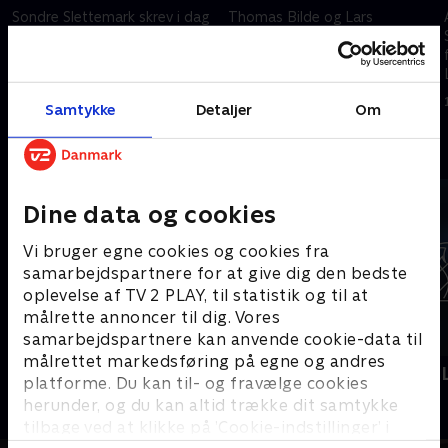
Sondre Slettemark skrev i dag
Thomas Bilde og Lars
dansk skiskydningshistorie,
Jacobsen vender med
mens curlingkvinderne var ude i
livegæster dagens helt store
noget af et drama mod
historie om Vladyslav
Sverige.
Heraskevych, der nu betragtes
13. februar 2026 • 30 min
12. februar 2026 • 31 min
Samtykke
Detaljer
Om
som en helt i hjemlandet.
Andre så også
Dine data og cookies
Vi bruger egne cookies og cookies fra
samarbejdspartnere for at give dig den bedste
oplevelse af TV 2 PLAY, til statistik og til at
målrette annoncer til dig. Vores
samarbejdspartnere kan anvende cookie-data til
målrettet markedsføring på egne og andres
Vinter-OL - Ski mountaineering
Vinter-OL -
platforme. Du kan til- og fravælge cookies
Skisport
Skisport
herunder, og du kan altid trække dit samtykke
tilbage ved at klikke på ’Cookie-indstillinger’ i