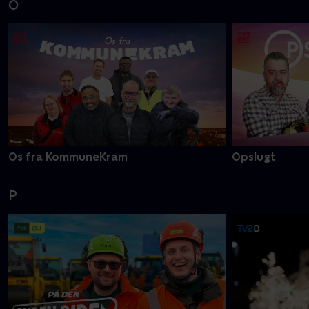
O
Os fra KommuneKram
Opslugt
P