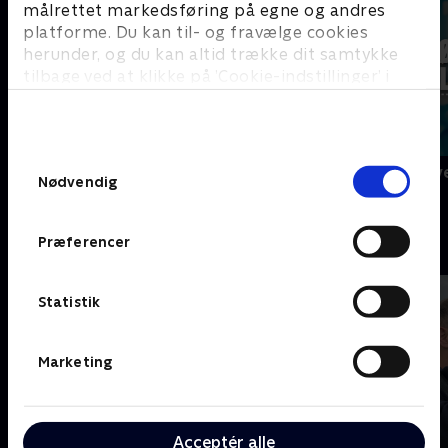
målrettet markedsføring på egne og andres
platforme. Du kan til- og fravælge cookies
herunder, og du kan altid trække dit samtykke
tilbage ved at klikke på ’Cookie-indstillinger’ i
bunden af siden. Læs mere om hvordan TV 2
behandler dine oplysninger i
TV 2s privatlivspolitik
.
Samtykkevalg
Ny serie
Alle gør det v
Nødvendig
Aarhus Airport
Præferencer
B
Statistik
Marketing
Acceptér alle