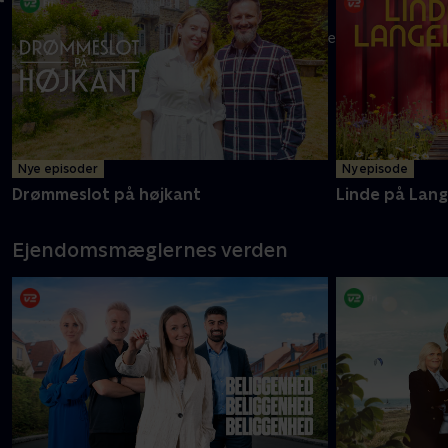
Melvin og mor Carolyne er klar med endnu flere oplevelser i
det ganske land
Mere info
Nye episoder
Ny episode
Drømmeslot på højkant
Linde på Lan
Ejendomsmæglernes verden