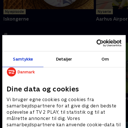
Ny episode
Ny serie
Iskongerne
Aarhus Airpor
#
Samtykke
Detaljer
Om
Dine data og cookies
100 kilo senere
50 år med sjov
Vi bruger egne cookies og cookies fra
samarbejdspartnere for at give dig den bedste
oplevelse af TV 2 PLAY, til statistik og til at
A
målrette annoncer til dig. Vores
samarbejdspartnere kan anvende cookie-data til