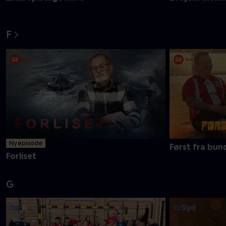
F
Ny episode
Først fra bun
Forliset
G