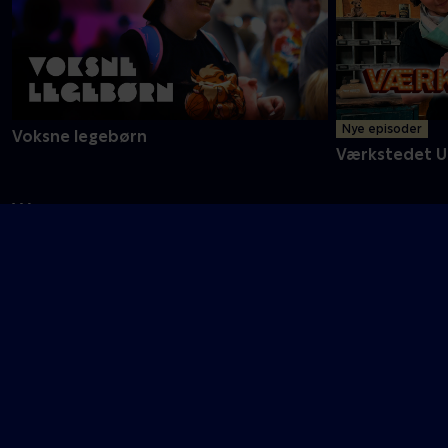
Nye episoder
Voksne legebørn
Værkstedet U
W
Wrestling