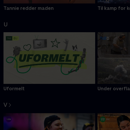
Tannie redder maden
Til kamp for
U
Uformelt
Under overfl
V