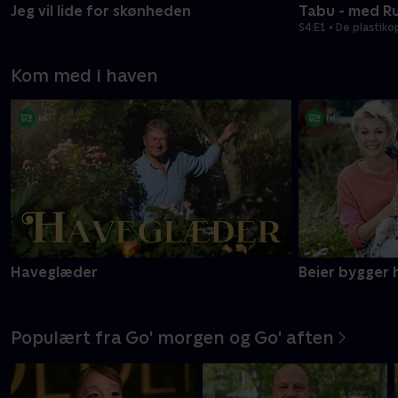
Jeg vil lide for skønheden
Tabu - med R
S4:E1 • De plasti
Kom med i haven
Haveglæder
Beier bygger 
Populært fra Go' morgen og Go' aften