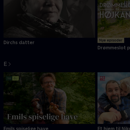
Nye episoder
Dirchs datter
Drømmeslot p
E
Emils spiselige have
Et hjem til Nik