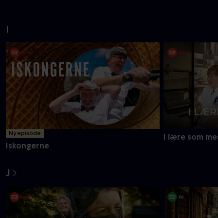
I
Ny episode
I lære som me
Iskongerne
J