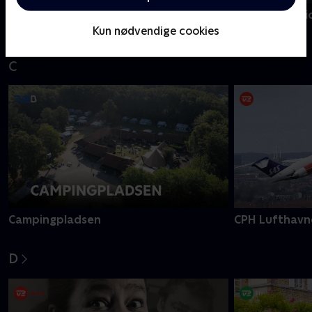
Borgen for begyndere
Bonden og bi
Kun nødvendige cookies
C
Campingpladsen
CPH Lufthavn
D