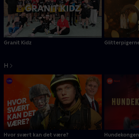
Granit Kidz
Glitterpigerne
H
Hvor svært kan det være?
Hundekongen