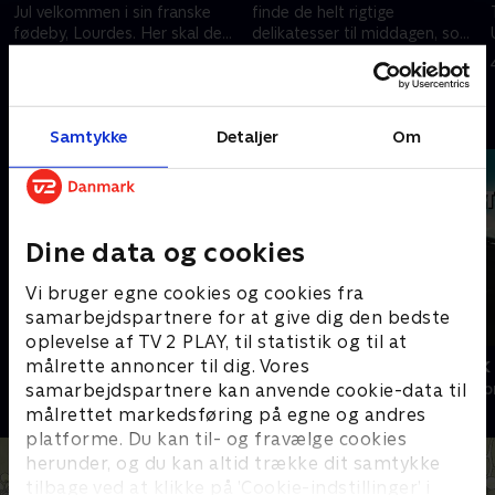
Jul velkommen i sin franske
finde de helt rigtige
fødeby, Lourdes. Her skal de
delikatesser til middagen, som
tre mænd lave en
skal tilberedes i 3.000 meters
28. august 2023 • 39 min
28. august 2023 • 39 min
hyldestmiddag.
højde.
Andre så også
Samtykke
Detaljer
Om
Dine data og cookies
Vi bruger egne cookies og cookies fra
samarbejdspartnere for at give dig den bedste
oplevelse af TV 2 PLAY, til statistik og til at
Mit Frankrig
Med rygsæk o
målrette annoncer til dig. Vores
samarbejdspartnere kan anvende cookie-data til
Livsstil • 2 sæsoner
Livsstil • 1 sæs
målrettet markedsføring på egne og andres
platforme. Du kan til- og fravælge cookies
herunder, og du kan altid trække dit samtykke
tilbage ved at klikke på ’Cookie-indstillinger’ i