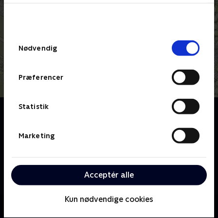
bunden af siden. Læs mere om hvordan TV 2
behandler dine oplysninger i
TV 2s privatlivspolitik
.
Samtykkevalg
Nødvendig
Præferencer
Statistik
Om Tre sultne mænd
De tre madelskende venner, Francis Cardenau, Umut
Sakarya og Simon Jul, tager på en kulinarisk rejse til
Marketing
deres ophav for at vise hinanden alt det, de holder af
i henholdsvis Frankrig, Tyrkiet og Norge. Fælles for
dem er den altoverskyggende kærlighed til mad, og
Acceptér alle
at den har været med til at forme dem til de mænd,
de er i dag.
Kun nødvendige cookies