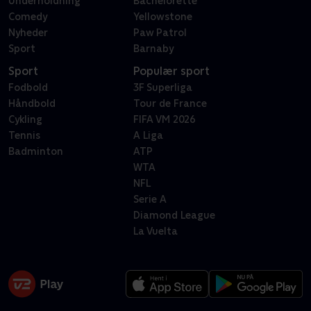
Underholdning
Bachelorette
Comedy
Yellowstone
Nyheder
Paw Patrol
Sport
Barnaby
Sport
Populær sport
Fodbold
3F Superliga
Håndbold
Tour de France
Cykling
FIFA VM 2026
Tennis
A Liga
Badminton
ATP
WTA
NFL
Serie A
Diamond League
La Vuelta