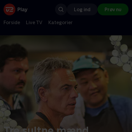
Log ind
Prøv nu
Forside
Live TV
Kategorier
Tre sultne mænd