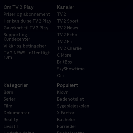
Om TV 2 Play
Kanaler
Priser og abonnement
TV 2
Her kan du se TV 2 Play
TV 2 Sport
Gavekort til TV 2 Play
TV 2 News
Support og
TV 2 Echo
Kundecenter
TV 2 Fri
Vilkår og betingelser
TV 2 Charlie
TV 2 NEWS i offentligt
C More
rum
BritBox
SkyShowtime
Oiii
Kategorier
Populært
Børn
Klovn
Serier
Badehotellet
Film
Sygeplejeskolen
Dokumentar
X Factor
Reality
Bachelor
Livsstil
Forræder