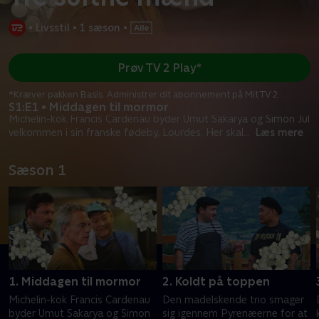
•
Livsstil
•
1 sæson
•
Prøv TV 2 Play*
*Kræver pakken Basis. Administrer dit abonnement på Mit TV 2.
S1:E1 • Middagen til mormor
Michelin-kok Francis Cardenau byder Umut Sakarya og Simon Jul
velkommen i sin franske fødeby, Lourdes. Her skal
...
Læs mere
Sæson 1
1. Middagen til mormor
2. Koldt på toppen
Michelin-kok Francis Cardenau
Den madelskende trio smager
byder Umut Sakarya og Simon
sig igennem Pyrenæerne for at