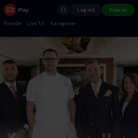
Log ind
Prøv nu
Forside
Live TV
Kategorier