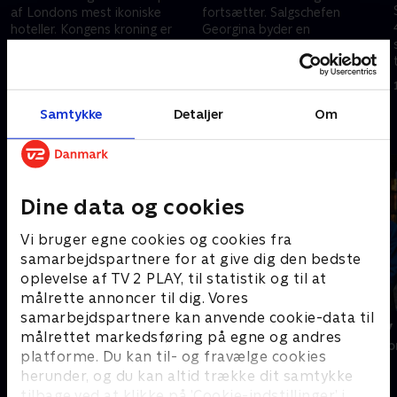
af Londons mest ikoniske
fortsætter. Salgschefen
hoteller. Kongens kroning er
Georgina byder en
kun få uger væk, og gæsterne
ambassadør velkommen. Den
strømmer til. Kan hotellet blive
79-årige eventmanager, Fillipe,
7. september 2024 • 43 min
7. september 2024 • 43 min
klar i tide?.
opfylder VIP-gæsternes behov.
.
Samtykke
Detaljer
Om
Andre så også
Dine data og cookies
Vi bruger egne cookies og cookies fra
samarbejdspartnere for at give dig den bedste
oplevelse af TV 2 PLAY, til statistik og til at
målrette annoncer til dig. Vores
samarbejdspartnere kan anvende cookie-data til
NIMB - det lille hotel med store
Hotel Savoy 
målrettet markedsføring på egne og andres
drømme
Livsstil • 2 sæs
platforme. Du kan til- og fravælge cookies
Livsstil • 1 sæsoner
herunder, og du kan altid trække dit samtykke
tilbage ved at klikke på ’Cookie-indstillinger’ i