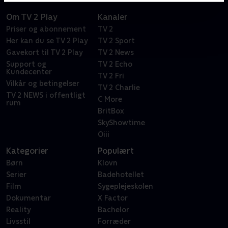
Om TV 2 Play
Kanaler
Priser og abonnement
TV 2
Her kan du se TV 2 Play
TV 2 Sport
Gavekort til TV 2 Play
TV 2 News
Support og
TV 2 Echo
Kundecenter
TV 2 Fri
Vilkår og betingelser
TV 2 Charlie
TV 2 NEWS i offentligt
C More
rum
BritBox
SkyShowtime
Oiii
Kategorier
Populært
Børn
Klovn
Serier
Badehotellet
Film
Sygeplejeskolen
Dokumentar
X Factor
Reality
Bachelor
Livsstil
Forræder