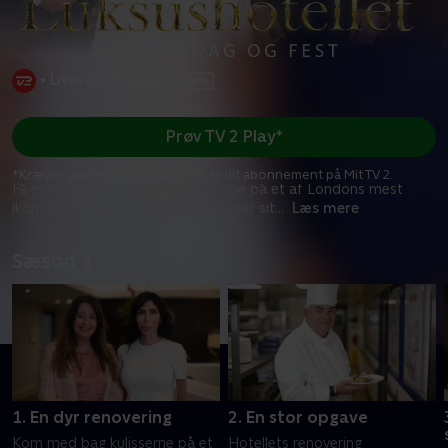
•
Livsstil
•
1 sæson
•
Prøv TV 2 Play*
*Kræver pakken Basis. Administrer dit abonnement på Mit TV 2.
Få et enestående kig bag kulisserne på et af Londons mest
ikoniske hoteller. Mens hotellet fejrer sit
...
Læs mere
Sæson 1
1. En dyr renovering
2. En stor opgave
Kom med bag kulisserne på et
Hotellets renovering