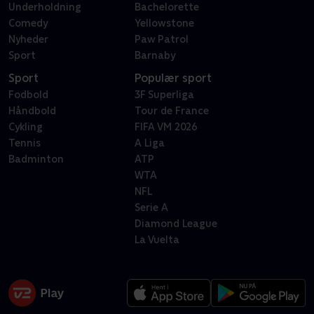
Underholdning
Bachelorette
Comedy
Yellowstone
Nyheder
Paw Patrol
Sport
Barnaby
Sport
Populær sport
Fodbold
3F Superliga
Håndbold
Tour de France
Cykling
FIFA VM 2026
Tennis
A Liga
Badminton
ATP
WTA
NFL
Serie A
Diamond League
La Vuelta