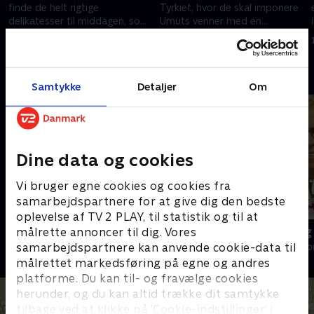
finde de helt rigtige
Tyrkiet, hvor de skal imponere
delikatesser til middagen, som
Umuts venner med en
skal tilberedes i 3.000 meters
overdådig ti-retters menu. Og
28. august 2023 • 39 min
4. september 2023 • 39 min
højde.
Umuts far hjælper til.
Andre så også
Samtykke
Detaljer
Om
Dine data og cookies
Vi bruger egne cookies og cookies fra
samarbejdspartnere for at give dig den bedste
oplevelse af TV 2 PLAY, til statistik og til at
Med rygsæk og rullekuffert
Mit Frankrig
målrette annoncer til dig. Vores
samarbejdspartnere kan anvende cookie-data til
Livsstil • 1 sæsoner
Livsstil • 2 sæs
målrettet markedsføring på egne og andres
platforme. Du kan til- og fravælge cookies
herunder, og du kan altid trække dit samtykke
tilbage ved at klikke på ’Cookie-indstillinger’ i