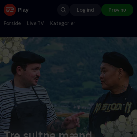
Log ind
Prøv nu
Forside
Live TV
Kategorier
Tre sultne mænd