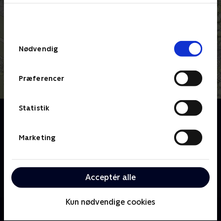
bunden af siden. Læs mere om hvordan TV 2
behandler dine oplysninger i
TV 2s privatlivspolitik
.
Samtykkevalg
Nødvendig
Præferencer
Statistik
Om Tre sultne mænd
De tre madelskende venner, Francis Cardenau, Umut
Sakarya og Simon Jul, tager på en kulinarisk rejse til
Marketing
deres ophav for at vise hinanden alt det, de holder af
i henholdsvis Frankrig, Tyrkiet og Norge. Fælles for
dem er den altoverskyggende kærlighed til mad, og
Acceptér alle
at den har været med til at forme dem til de mænd,
de er i dag.
Kun nødvendige cookies