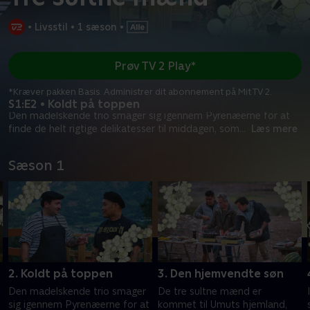
•
Livsstil
•
1 sæson
•
Prøv TV 2 Play*
*Kræver pakken Basis. Administrer dit abonnement på Mit TV 2.
S1:E2 • Koldt på toppen
Den madelskende trio smager sig igennem Pyrenæerne for at
finde de helt rigtige delikatesser til middagen, som
...
Læs mere
Sæson 1
2. Koldt på toppen
3. Den hjemvendte søn
Den madelskende trio smager
De tre sultne mænd er
sig igennem Pyrenæerne for at
kommet til Umuts hjemland,