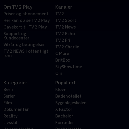
Om TV 2 Play
Kanaler
Priser og abonnement
TV 2
Her kan du se TV 2 Play
TV 2 Sport
Gavekort til TV 2 Play
TV 2 News
Support og
TV 2 Echo
Kundecenter
TV 2 Fri
Vilkår og betingelser
TV 2 Charlie
TV 2 NEWS i offentligt
C More
rum
BritBox
SkyShowtime
Oiii
Kategorier
Populært
Børn
Klovn
Serier
Badehotellet
Film
Sygeplejeskolen
Dokumentar
X Factor
Reality
Bachelor
Livsstil
Forræder