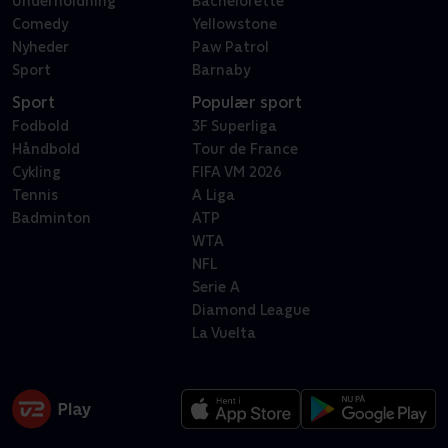
Underholdning
Bachelorette
Comedy
Yellowstone
Nyheder
Paw Patrol
Sport
Barnaby
Sport
Populær sport
Fodbold
3F Superliga
Håndbold
Tour de France
Cykling
FIFA VM 2026
Tennis
A Liga
Badminton
ATP
WTA
NFL
Serie A
Diamond League
La Vuelta