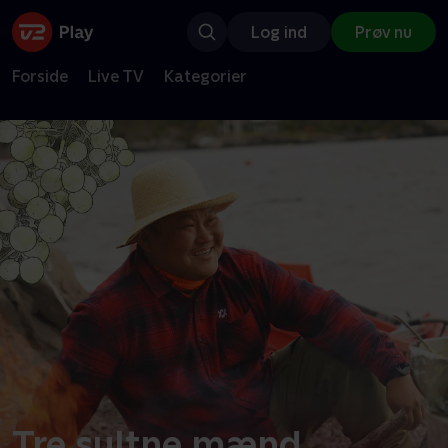
Log ind
Prøv nu
Forside
Live TV
Kategorier
Tre sultne mænd