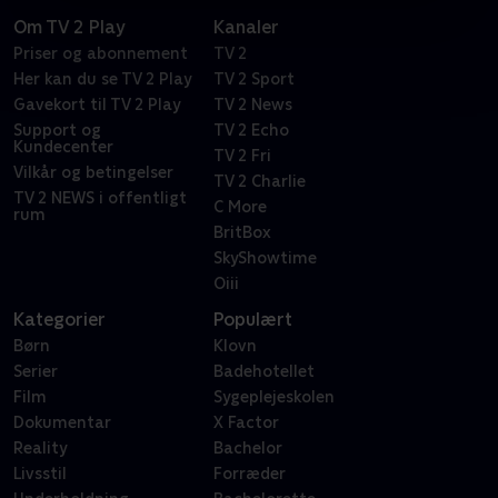
Om TV 2 Play
Kanaler
Priser og abonnement
TV 2
Her kan du se TV 2 Play
TV 2 Sport
Gavekort til TV 2 Play
TV 2 News
Support og
TV 2 Echo
Kundecenter
TV 2 Fri
Vilkår og betingelser
TV 2 Charlie
TV 2 NEWS i offentligt
C More
rum
BritBox
SkyShowtime
Oiii
Kategorier
Populært
Børn
Klovn
Serier
Badehotellet
Film
Sygeplejeskolen
Dokumentar
X Factor
Reality
Bachelor
Livsstil
Forræder