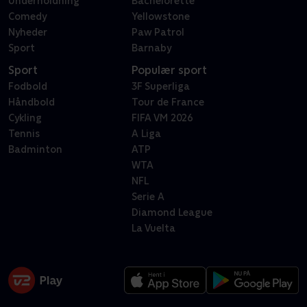
Underholdning
Bachelorette
Comedy
Yellowstone
Nyheder
Paw Patrol
Sport
Barnaby
Sport
Populær sport
Fodbold
3F Superliga
Håndbold
Tour de France
Cykling
FIFA VM 2026
Tennis
A Liga
Badminton
ATP
WTA
NFL
Serie A
Diamond League
La Vuelta