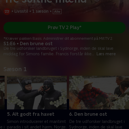
•
Livsstil
•
1 sæson
•
Prøv TV 2 Play*
*Kræver pakken Basis. Administrer dit abonnement på Mit TV 2.
S1:E6 • Den brune ost
De tre udforsker landbruget i Sydnorge, inden de skal lave
middag for Simons familie. Francis forstår ikke
...
Læs mere
Sæson 1
5. Alt godt fra havet
6. Den brune ost
Simon introducerer et maritimt
De tre udforsker landbruget i
e i
paradis i sit andet hjem, Norge.
Sydnorge, inden de skal lave