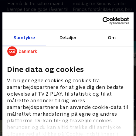
Her må de tre sultne mænd
middag for Simons familie.
l
kæmpe for de gode råvarer til
Francis forstår ikke norsk, brun
en
en middag for de lokale fiskere.
ost, og Umut kæmper med
18. september 2023 • 40 min
25. september 2023 • 40 min
norske ordsprog.
Andre så også
Samtykke
Detaljer
Om
Dine data og cookies
Vi bruger egne cookies og cookies fra
samarbejdspartnere for at give dig den bedste
oplevelse af TV 2 PLAY, til statistik og til at
Mit Frankrig
Med rygsæk o
målrette annoncer til dig. Vores
samarbejdspartnere kan anvende cookie-data til
Livsstil • 2 sæsoner
Livsstil • 1 sæs
målrettet markedsføring på egne og andres
platforme. Du kan til- og fravælge cookies
herunder, og du kan altid trække dit samtykke
tilbage ved at klikke på ’Cookie-indstillinger’ i