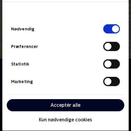
bunden af siden. Læs mere om hvordan TV 2
behandler dine oplysninger i
TV 2s privatlivspolitik
.
Samtykkevalg
Nødvendig
Præferencer
Statistik
Om Tre sultne mænd
De tre madelskende venner, Francis Cardenau, Umut
Sakarya og Simon Jul, tager på en kulinarisk rejse til
Marketing
deres ophav for at vise hinanden alt det, de holder af
i henholdsvis Frankrig, Tyrkiet og Norge. Fælles for
dem er den altoverskyggende kærlighed til mad, og
Acceptér alle
at den har været med til at forme dem til de mænd,
de er i dag.
Kun nødvendige cookies