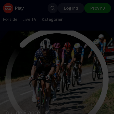
Log ind
Prøv nu
Forside
Live TV
Kategorier