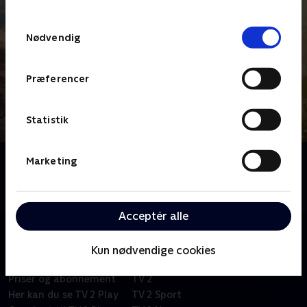
TV 2s privatlivspolitik
.
Samtykkevalg
Nødvendig
Præferencer
Statistik
Om Tour de France - Højdepunkter
Marketing
Se alle de vigtigste højdepunkter og begivenheder fra
Tour de France 2026.
Acceptér alle
Kun nødvendige cookies
Om TV 2 Play
Kanaler
Priser og abonnement
TV 2
Her kan du se TV 2 Play
TV 2 Sport