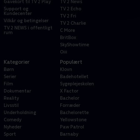
Gavekort til TV 2 Play
TV 2 News
Support og
TV 2 Echo
Kundecenter
TV 2 Fri
Vilkår og betingelser
TV 2 Charlie
TV 2 NEWS i offentligt
C More
rum
BritBox
SkyShowtime
Oiii
Kategorier
Populært
Børn
Klovn
Serier
Badehotellet
Film
Sygeplejeskolen
Dokumentar
X Factor
Reality
Bachelor
Livsstil
Forræder
Underholdning
Bachelorette
Comedy
Yellowstone
Nyheder
Paw Patrol
Sport
Barnaby