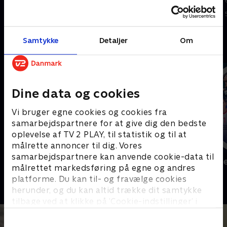
7. juli 2026 • 9 min
6. juli 2026 • 8 min
Samtykke
Detaljer
Om
Andre så også
Dine data og cookies
Vi bruger egne cookies og cookies fra
samarbejdspartnere for at give dig den bedste
oplevelse af TV 2 PLAY, til statistik og til at
målrette annoncer til dig. Vores
samarbejdspartnere kan anvende cookie-data til
Sport Fokus
Højdepunkt
målrettet markedsføring på egne og andres
Sport
Sport
platforme. Du kan til- og fravælge cookies
herunder, og du kan altid trække dit samtykke
tilbage ved at klikke på ’Cookie-indstillinger’ i
bunden af siden. Læs mere om hvordan TV 2
behandler dine oplysninger i