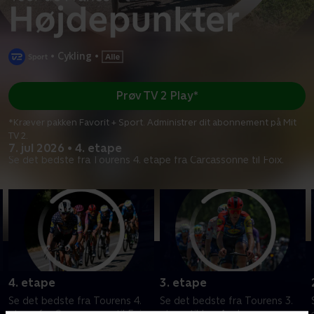
•
Cykling
•
Prøv TV 2 Play*
*Kræver pakken Favorit + Sport. Administrer dit abonnement på Mit
TV 2.
7. jul 2026 • 4. etape
Se det bedste fra Tourens 4. etape fra Carcassonne til Foix.
4. etape
3. etape
Se det bedste fra Tourens 4.
Se det bedste fra Tourens 3.
etape fra Carcassonne til Foix.
etape til Les Angles.