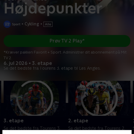
•
Cykling
•
Prøv TV 2 Play*
*Kræver pakken Favorit + Sport. Administrer dit abonnement på Mit
TV 2.
6. jul 2026 • 3. etape
Se det bedste fra Tourens 3. etape til Les Angles.
3. etape
2. etape
Se det bedste fra Tourens 3.
Se det bedste fra Tourens 2.
etape til Les Angles.
etape til Barcelona.