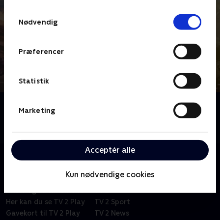
TV 2s privatlivspolitik
.
Samtykkevalg
Nødvendig
Præferencer
Statistik
Om Tour de France - Højdepunkter
Marketing
Se alle de vigtigste højdepunkter og begivenheder fra
Tour de France 2026.
Acceptér alle
Kun nødvendige cookies
Om TV 2 Play
Kanaler
Priser og abonnement
TV 2
Her kan du se TV 2 Play
TV 2 Sport
Gavekort til TV 2 Play
TV 2 News