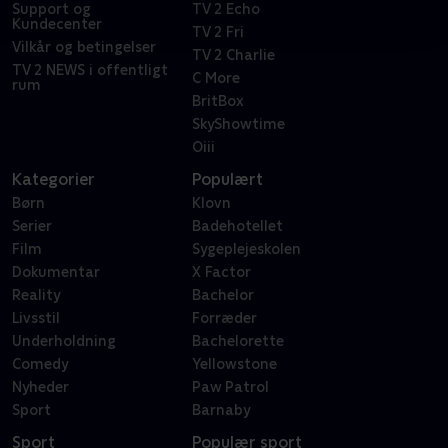
Support og
TV 2 Echo
Kundecenter
TV 2 Fri
Vilkår og betingelser
TV 2 Charlie
TV 2 NEWS i offentligt
C More
rum
BritBox
SkyShowtime
Oiii
Kategorier
Populært
Børn
Klovn
Serier
Badehotellet
Film
Sygeplejeskolen
Dokumentar
X Factor
Reality
Bachelor
Livsstil
Forræder
Underholdning
Bachelorette
Comedy
Yellowstone
Nyheder
Paw Patrol
Sport
Barnaby
Sport
Populær sport