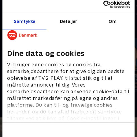
6. juli 2026 • 8 min
5. juli 2026 • 9 min
Samtykke
Detaljer
Om
Andre så også
Dine data og cookies
Vi bruger egne cookies og cookies fra
samarbejdspartnere for at give dig den bedste
oplevelse af TV 2 PLAY, til statistik og til at
målrette annoncer til dig. Vores
samarbejdspartnere kan anvende cookie-data til
Sport Fokus
PLAYER
målrettet markedsføring på egne og andres
Sport
Fodbold
platforme. Du kan til- og fravælge cookies
herunder, og du kan altid trække dit samtykke
tilbage ved at klikke på ’Cookie-indstillinger’ i
bunden af siden. Læs mere om hvordan TV 2
behandler dine oplysninger i