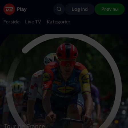
Log ind
Prøv nu
Forside
Live TV
Kategorier