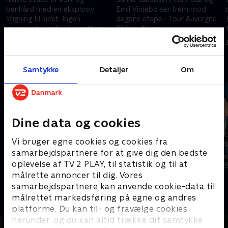
benhård med en eksplosiv
Emil Vinjebo ser frem mod
stigning til sidst. Ingen
dagens etape i Tour Auvergne-
gemmesteder for favoritterne.
Rhône-Alpes.
14. juni 2026 • 146 min
14. juni 2026 • 24 min
Andre så også
Samtykke
Detaljer
Om
Dine data og cookies
Vi bruger egne cookies og cookies fra
samarbejdspartnere for at give dig den bedste
oplevelse af TV 2 PLAY, til statistik og til at
målrette annoncer til dig. Vores
Sport Fokus
PLAYER
samarbejdspartnere kan anvende cookie-data til
Sport
Fodbold
målrettet markedsføring på egne og andres
platforme. Du kan til- og fravælge cookies
herunder, og du kan altid trække dit samtykke