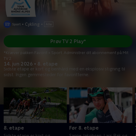
•
Cykling
•
Prøv TV 2 Play*
*Kræver pakken Favorit + Sport. Administrer dit abonnement på Mit
TV 2.
14. jun 2026 • 8. etape
Sidste etape er kort og benhård med en eksplosiv stigning til
sidst. Ingen gemmesteder for favoritterne.
8. etape
Før 8. etape
Sidste etape er kort og
Sanne Jakobsen, Lars Bak og