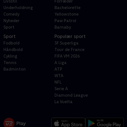
Livsstil
Forræder
Underholdning
Bachelorette
Comedy
Yellowstone
Nyheder
Paw Patrol
Sport
Barnaby
Sport
Populær sport
Fodbold
3F Superliga
Håndbold
Tour de France
Cykling
FIFA VM 2026
Tennis
A Liga
Badminton
ATP
WTA
NFL
Serie A
Diamond League
La Vuelta