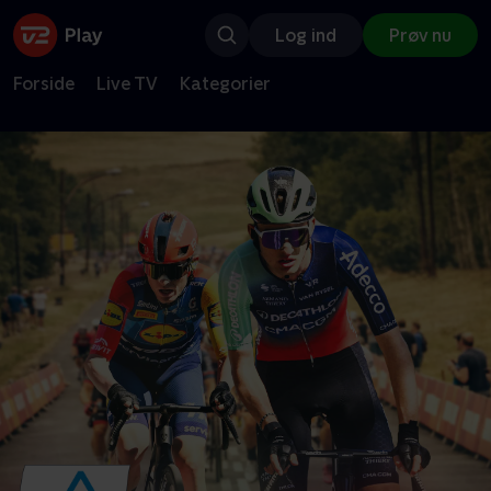
Log ind
Prøv nu
Forside
Live TV
Kategorier