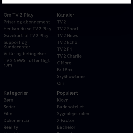
Om TV 2 Play
Kanaler
Priser og abonnement
TV 2
Her kan du se TV 2 Play
TV 2 Sport
Gavekort til TV 2 Play
TV 2 News
Support og
TV 2 Echo
Kundecenter
TV 2 Fri
Vilkår og betingelser
TV 2 Charlie
TV 2 NEWS i offentligt
C More
rum
BritBox
SkyShowtime
Oiii
Kategorier
Populært
Børn
Klovn
Serier
Badehotellet
Film
Sygeplejeskolen
Dokumentar
X Factor
Reality
Bachelor