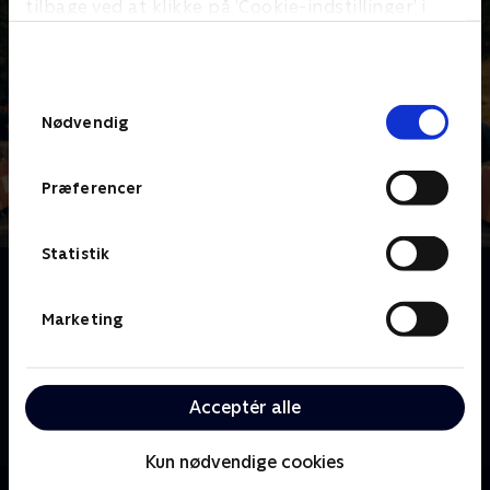
tilbage ved at klikke på ’Cookie-indstillinger’ i
bunden af siden. Læs mere om hvordan TV 2
behandler dine oplysninger i
TV 2s privatlivspolitik
.
Samtykkevalg
Nødvendig
Præferencer
Statistik
Om Tour Auvergne-Rhône-Alpes
Tour de France-feberen stiger i takt med, at
Marketing
sommeren nærmer sig. Inden da køres optaktsløbet
Tour Auvergne-Rhône-Alpes (Critérium du Dauphiné),
et ekstremt bjergtungt løb med stigninger kendt fra
Acceptér alle
Tour de France. João Almeida, Isaac del Toro og
stortalentet Paul Seixas er blandt favoritterne, mens
Mattias Skjelmose og Andreas Kron repræsenterer
Kun nødvendige cookies
Danmark.