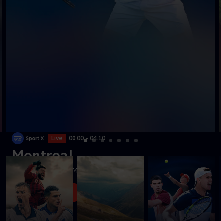
Live
00.00 - 04.10
Montreal
Se ATP-tennis fra Montreal
Se med nu