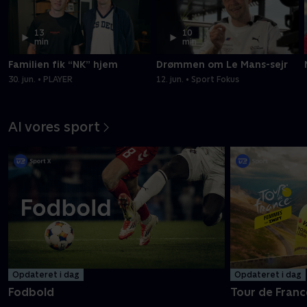
13
10
min
min
Familien fik “NK” hjem
Drømmen om Le Mans-sejr
30. jun. • PLAYER
12. jun. • Sport Fokus
Al vores sport
Opdateret i dag
Opdateret i dag
Fodbold
Tour de Franc