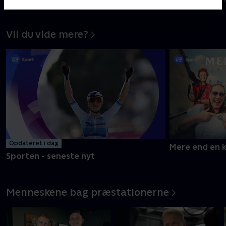
Fodbold
Vil du vide mere?
Opdateret i dag
Mere end en 
Sporten - seneste nyt
Menneskene bag præstationerne