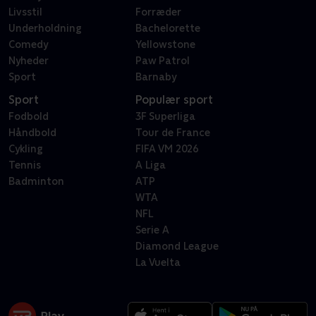
Livsstil
Forræder
Underholdning
Bachelorette
Comedy
Yellowstone
Nyheder
Paw Patrol
Sport
Barnaby
Sport
Populær sport
Fodbold
3F Superliga
Håndbold
Tour de France
Cykling
FIFA VM 2026
Tennis
A Liga
Badminton
ATP
WTA
NFL
Serie A
Diamond League
La Vuelta