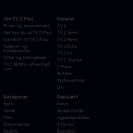
Om TV 2 Play
Kanaler
Priser og abonnement
TV 2
Her kan du se TV 2 Play
TV 2 Sport
Gavekort til TV 2 Play
TV 2 News
Support og
TV 2 Echo
Kundecenter
TV 2 Fri
Vilkår og betingelser
TV 2 Charlie
TV 2 NEWS i offentligt
C More
rum
BritBox
SkyShowtime
Oiii
Kategorier
Populært
Børn
Klovn
Serier
Badehotellet
Film
Sygeplejeskolen
Dokumentar
X Factor
Reality
Bachelor