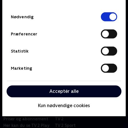
TV 2s privatlivspolitik
.
Sport på Play
Samtykkevalg
Nødvendig
Præferencer
Statistik
Marketing
Acceptér alle
Kun nødvendige cookies
Om TV 2 Play
Kanaler
Priser og abonnement
TV 2
Her kan du se TV 2 Play
TV 2 Sport