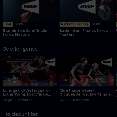
I nat
04.00
Natten til søndag
04.00
Badminton: Semifinaler,
Badminton: Finaler, Korea
Korea Masters
Masters
Se eller gense
1 t.
42
1
min
min
Lundgaard/Vestergaard-
Christiansen/Bøje-
Liang/Wang, kvartfinale,
Gicquel/Delrue, kvartfinale,
China Open
China Open
24. jul. • Badminton
24. jul. • Badminton
Højdepunkter