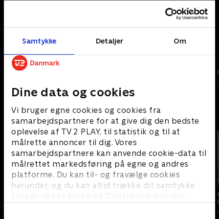
Samtykke
Detaljer
Om
5
5
min
min
Lundgaard/Vestergaard-
Christiansen/Bøje-
Liang/Wang, kvartfinale,
Gicquel/Delrue, kvartfinale,
China Open
China Open
Dine data og cookies
24. jul. • Badminton - Højdepunkter
24. jul. • Badminton - Højdepunkter
Vi bruger egne cookies og cookies fra
Danske stjerner taler ud
samarbejdspartnere for at give dig den bedste
oplevelse af TV 2 PLAY, til statistik og til at
målrette annoncer til dig. Vores
samarbejdspartnere kan anvende cookie-data til
målrettet markedsføring på egne og andres
25
20
platforme. Du kan til- og fravælge cookies
min
min
herunder, og du kan altid trække dit samtykke
Verdens vildeste Viktor
På køretur med Anders
tilbage ved at klikke på ’Cookie-indstillinger’ i
Antonsen
15. apr. • Sport Fokus
bunden af siden. Læs mere om hvordan TV 2
Aug. 2023 • På tur med
behandler dine oplysninger i