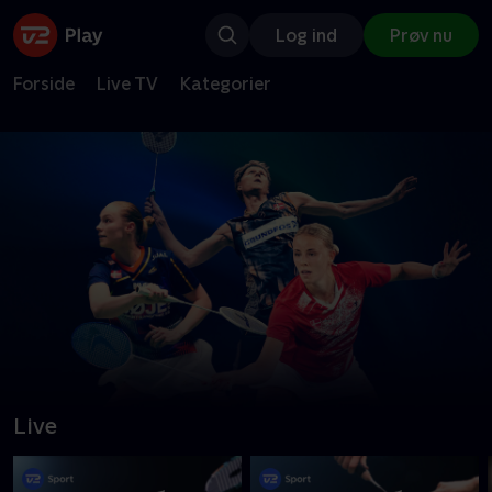
Log ind
Prøv nu
Forside
Live TV
Kategorier
Live