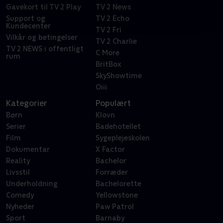
Gavekort til TV 2 Play
TV 2 News
Support og
TV 2 Echo
Kundecenter
TV 2 Fri
Vilkår og betingelser
TV 2 Charlie
TV 2 NEWS i offentligt
C More
rum
BritBox
SkyShowtime
Oiii
Kategorier
Populært
Børn
Klovn
Serier
Badehotellet
Film
Sygeplejeskolen
Dokumentar
X Factor
Reality
Bachelor
Livsstil
Forræder
Underholdning
Bachelorette
Comedy
Yellowstone
Nyheder
Paw Patrol
Sport
Barnaby