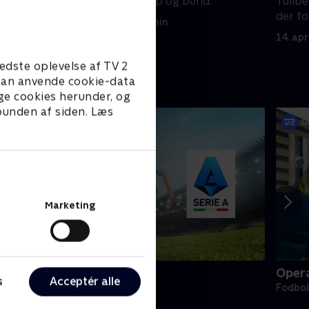
e. Hvad er
zoomer ind på top og bund.
Tullbe
der fo
21. april 2026 • 46 min
14. apr
edste oplevelse af TV 2
e kan anvende cookie-data
ge cookies herunder, og
 bunden af siden. Læs
Marketing
erie A
Oper
s
Acceptér alle
odbold
Fodbol