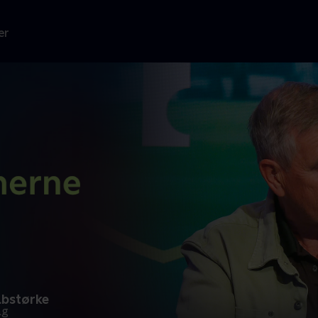
er
abstørke
ag