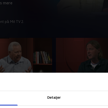
s mere
nt på Mit TV 2.
om 2 dage
Udløber om 2 dage
guldkamp og bizar
Lavt niveau i Aarhus - tå
ngskamp
München
Detaljer
lbage på førstepladsen i den
Kan vi tillade os at forvente
ende guldkamp. Lige så tæt
fodbold i en direkte guldka