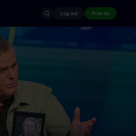
Log ind
Prøv nu