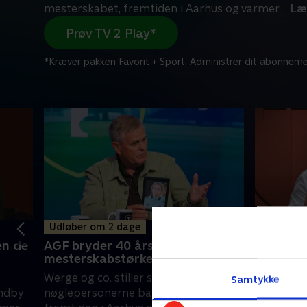
mesterskabet, fremtiden i Aarhus og varmer
...
Læ
Prøv TV 2 Play*
*Kræver pakken Favorit + Sport. Administrer dit abonneme
Udløber om 2 dage
Udløber 
en de
AGF bryder 40 års
Magisk 
mesterskabstørke
oprykni
Werge og co. stiller skarpt på
AGF er ti
Samtykke
øndby
nøglepersonerne bag mesterskabet,
nervepirr