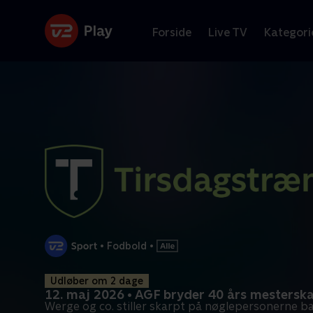
Forside
Live TV
Kategori
•
Fodbold
•
Udløber om 2 dage
12. maj 2026 • AGF bryder 40 års mestersk
Werge og co. stiller skarpt på nøglepersonerne b