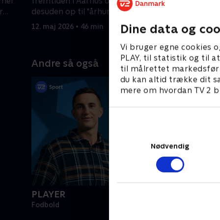
mmer
fremtiden i Aarhus og varmer
er det i 
r
desuden op til "århundredets
Division, 
pokalfinale".
Dine data og coo
12. maj 2026 • 46 min
5. maj 202
Vi bruger egne cookies o
PLAY, til statistik og ti
Andre så også
til målrettet markedsfør
du kan altid trække dit s
mere om hvordan TV 2 be
Nødvendig
PLAYER
Fodbold