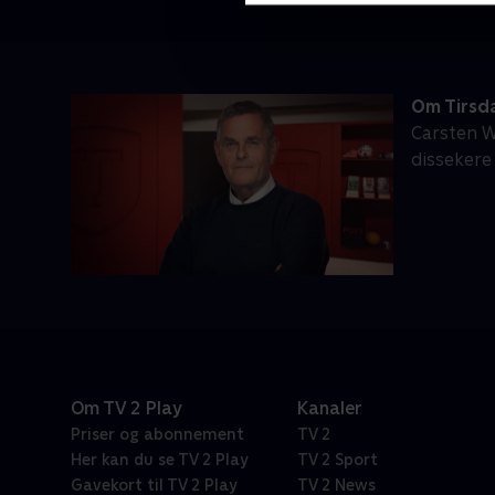
Om Tirsd
Carsten W
dissekere
Om TV 2 Play
Kanaler
Priser og abonnement
TV 2
Her kan du se TV 2 Play
TV 2 Sport
Gavekort til TV 2 Play
TV 2 News