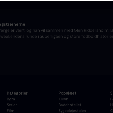
agstrænerne
erge er vært, og han vil sammen med Glen Riddersholm,
 weekendens runde i Superligaen og store fodboldhistorier
Kategorier
Populært
S
Børn
Klovn
F
Serier
Badehotellet
H
Film
Sygeplejeskolen
C