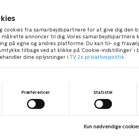
oprykningskampen i 1.
Tyskland er Bayern suveræn
hvor der lurer "en katastrofe".
opskriften?
kies
6 • 45 min
28. april 2026 • 50 min
g cookies fra samarbejdspartnere for at give dig den b
l at målrette annoncer til dig. Vores samarbejdspartner
ing på egne og andres platforme. Du kan til- og fravæl
amtykke tilbage ved at klikke på ’Cookie-indstillinger’ i
handler dine oplysninger i
TV 2s privatlivspolitik
.
Samtykkevalg
Præferencer
Statistik
Landsholdslejren
S
Kun nødvendige cookie
Fodbold
F