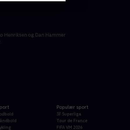
 Bo Henriksen og Dan Hammer
.
port
Populær sport
odbold
3F Superliga
åndbold
Tour de France
ykling
FIFA VM 2026