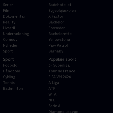
Serier
Badehotellet
Film
Sygeplejeskolen
Dokumentar
X Factor
Reality
Bachelor
Livsstil
Forræder
Underholdning
Bachelorette
Comedy
Yellowstone
Nyheder
Paw Patrol
Sport
Barnaby
Sport
Populær sport
Fodbold
3F Superliga
Håndbold
Tour de France
Cykling
FIFA VM 2026
Tennis
A Liga
Badminton
ATP
WTA
NFL
Serie A
Diamond League