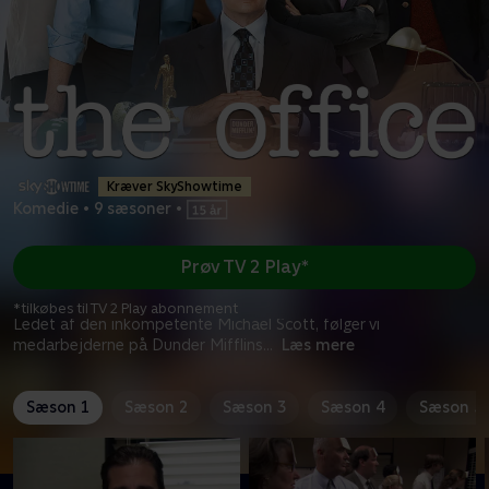
Kræver SkyShowtime
Komedie
•
9 sæsoner
•
Prøv TV 2 Play*
*tilkøbes til TV 2 Play abonnement
Ledet af den inkompetente Michael Scott, følger vi
medarbejderne på Dunder Mifflins
...
Læs mere
Sæson 1
Sæson 2
Sæson 3
Sæson 4
Sæson 5