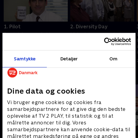
1. Pilot
2. Diversity Day
Da et dokumentarhold
Michael dropper en planlagt
ankommer til Dunder Mifflin,
diversitetsuddannelsen og
prøver Michael Scott at male
tvinger kontoret til at lide
et rosenrødt billede.
under hans egen version.
Samtykke
Detaljer
Om
20. september 2022 • 22 min
20. september 2022 • 21 min
Andre så også
Dine data og cookies
Vi bruger egne cookies og cookies fra
samarbejdspartnere for at give dig den bedste
oplevelse af TV 2 PLAY, til statistik og til at
målrette annoncer til dig. Vores
samarbejdspartnere kan anvende cookie-data til
målrettet markedsføring på egne og andres