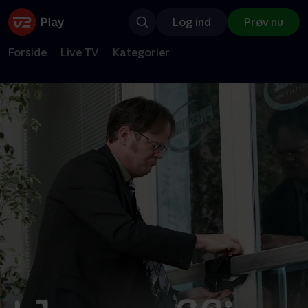
Log ind
Prøv nu
Forside
Live TV
Kategorier