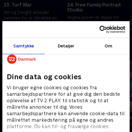
23. Turf War
24. Free Family Portrait
Studio
Jim og Dwight arbejder
Angela prøver at slippe for
sammen for at tiltrække en
Dwights faderskabstest. Andys
kunde. Andy prøver at få et
plan giver bagslag.
comeback.
20. september 2022 • 21 min
20. september 2022 • 21 min
Samtykke
Detaljer
Om
Andre så også
Dine data og cookies
Vi bruger egne cookies og cookies fra
samarbejdspartnere for at give dig den bedste
oplevelse af TV 2 PLAY, til statistik og til at
målrette annoncer til dig. Vores
samarbejdspartnere kan anvende cookie-data til
Anstalten
Robssons (da
målrettet markedsføring på egne og andres
Komedie • 1 sæsoner
Komedie • 1 sæ
platforme. Du kan til- og fravælge cookies