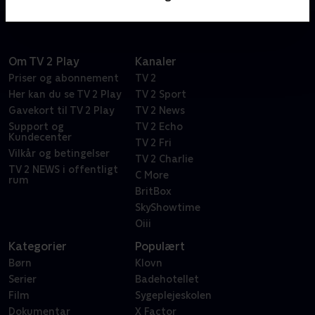
Om TV 2 Play
Kanaler
Priser og abonnement
TV 2
Her kan du se TV 2 Play
TV 2 Sport
Gavekort til TV 2 Play
TV 2 News
Support og
TV 2 Echo
Kundecenter
TV 2 Fri
Vilkår og betingelser
TV 2 Charlie
TV 2 NEWS i offentligt
C More
rum
BritBox
SkyShowtime
Oiii
Kategorier
Populært
Børn
Klovn
Serier
Badehotellet
Film
Sygeplejeskolen
Dokumentar
X Factor