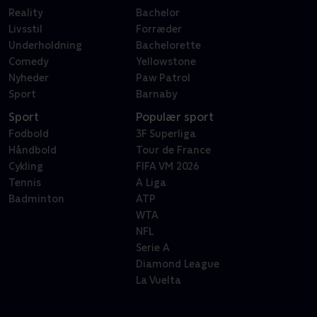
Reality
Bachelor
Livsstil
Forræder
Underholdning
Bachelorette
Comedy
Yellowstone
Nyheder
Paw Patrol
Sport
Barnaby
Sport
Populær sport
Fodbold
3F Superliga
Håndbold
Tour de France
Cykling
FIFA VM 2026
Tennis
A Liga
Badminton
ATP
WTA
NFL
Serie A
Diamond League
La Vuelta