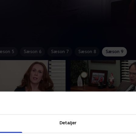
æson 5
Sæson 6
Sæson 7
Sæson 8
Sæson 9
omer Loyalty
13. Junior Salesman
Detaljer
ver at få Darryl til at blive,
Dwight får Clark til at søge 
 og Pam skændes om Ceces
som vikar for Jim. Erin leder