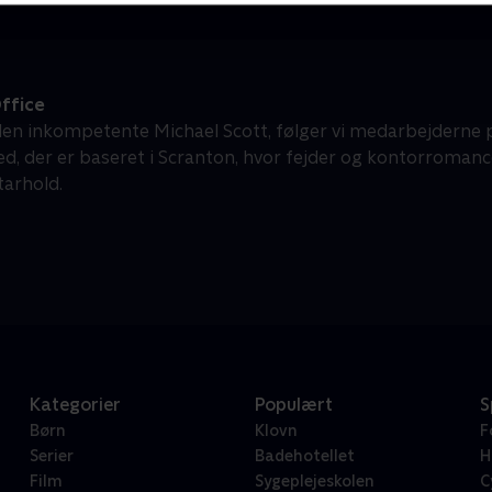
ffice
den inkompetente Michael Scott, følger vi medarbejderne p
d, der er baseret i Scranton, hvor fejder og kontorromancer
arhold.
Kategorier
Populært
S
Børn
Klovn
F
Serier
Badehotellet
H
Film
Sygeplejeskolen
C