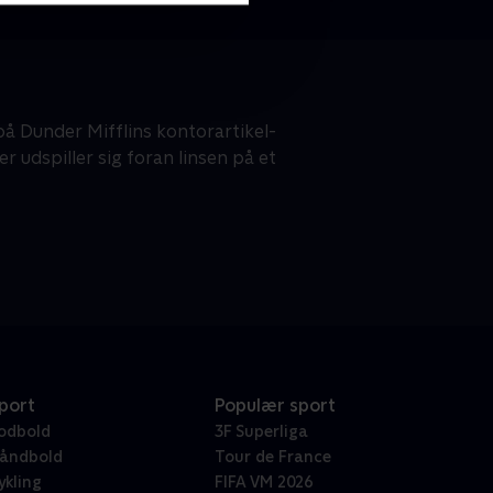
å Dunder Mifflins kontorartikel-
 udspiller sig foran linsen på et
port
Populær sport
odbold
3F Superliga
åndbold
Tour de France
ykling
FIFA VM 2026