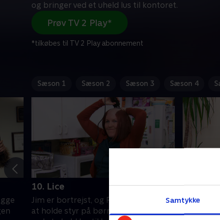
og bringer ved et uheld lus til kontoret.
Prøv TV 2 Play*
*tilkøbes til TV 2 Play abonnement
Sæson 1
Sæson 2
Sæson 3
Sæson 4
S
10. Lice
12. Cust
Samtykke
ægge
Jim er bortrejst, og Pam kæmper for
Dwight prø
gen
at holde styr på børnene og bringer
mens Jim