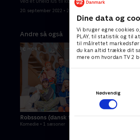
ved et uheld lus til kontoret.
læseprøve
20. september 2022 • 21 min
20. septem
Dine data og coo
Vi bruger egne cookies o
Andre så også
PLAY, til statistik og ti
til målrettet markedsfør
du kan altid trække dit s
mere om hvordan TV 2 be
Nødvendig
Robssons (dansk tale)
Komedie • 1 sæsoner