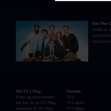
Om The O
Ledet af 
virksomhe
dokument
Om TV 2 Play
Kanaler
Priser og abonnement
TV 2
Her kan du se TV 2 Play
TV 2 Sport
Gavekort til TV 2 Play
TV 2 News