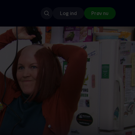
Log ind
Prøv nu