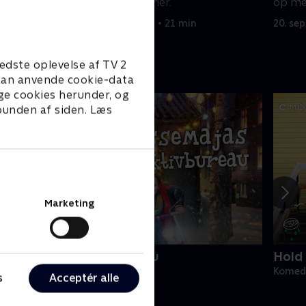
håndtere Jims vaner.
op me
20. september 2022 • 21 min
20. se
edste oplevelse af TV 2
e kan anvende cookie-data
ge cookies herunder, og
 bunden af siden. Læs
Marketing
asseMajas Detektivbureau
Hold 
omedie • 1 sæsoner
Komedi
s
Acceptér alle