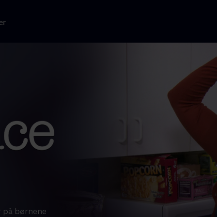
er
r på børnene