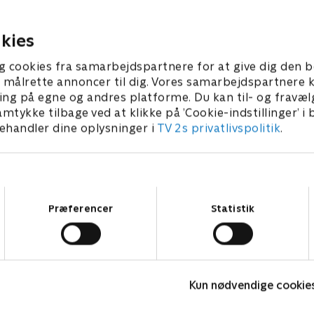
.
sine biologiske forældre.
ber 2022 • 21 min
20. september 2022 • 21 min
kies
g cookies fra samarbejdspartnere for at give dig den b
l at målrette annoncer til dig. Vores samarbejdspartner
ing på egne og andres platforme. Du kan til- og fravæl
amtykke tilbage ved at klikke på ’Cookie-indstillinger’ i
handler dine oplysninger i
TV 2s privatlivspolitik
.
Samtykkevalg
Præferencer
Statistik
Bert (dansk tale)
L
Komedie • 1 sæsoner
K
Kun nødvendige cookie