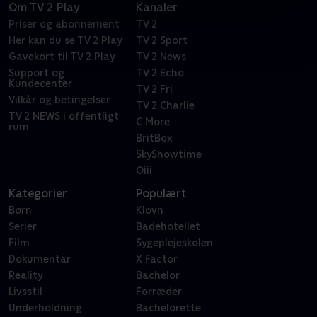
Om TV 2 Play
Kanaler
Priser og abonnement
TV 2
Her kan du se TV 2 Play
TV 2 Sport
Gavekort til TV 2 Play
TV 2 News
Support og
TV 2 Echo
Kundecenter
TV 2 Fri
Vilkår og betingelser
TV 2 Charlie
TV 2 NEWS i offentligt
C More
rum
BritBox
SkyShowtime
Oiii
Kategorier
Populært
Børn
Klovn
Serier
Badehotellet
Film
Sygeplejeskolen
Dokumentar
X Factor
Reality
Bachelor
Livsstil
Forræder
Underholdning
Bachelorette