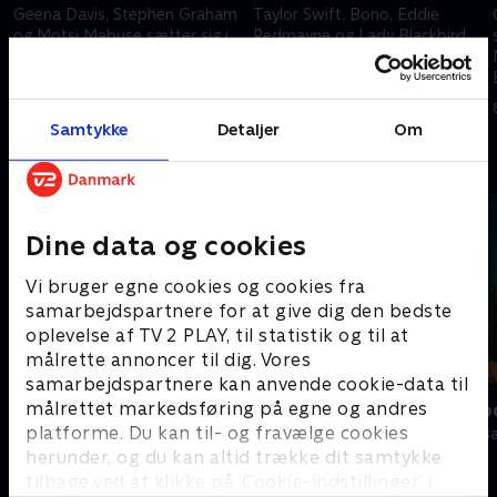
Geena Davis, Stephen Graham
Taylor Swift, Bono, Eddie
og Motsi Mabuse sætter sig i
Redmayne og Lady Blackbird
sofaen hos Graham.
smutter forbi den røde sofa,
og mon ikke også vi får lidt
8. maj 2023 • 49 min
musik fra dem?
8. maj 2023 • 50 min
Samtykke
Detaljer
Om
Andre så også
Dine data og cookies
Vi bruger egne cookies og cookies fra
samarbejdspartnere for at give dig den bedste
oplevelse af TV 2 PLAY, til statistik og til at
målrette annoncer til dig. Vores
samarbejdspartnere kan anvende cookie-data til
målrettet markedsføring på egne og andres
Deja-vu med Frøkjær
Melvin Kako
platforme. Du kan til- og fravælge cookies
Talkshows • 2 sæsoner
Talkshows • 2 
herunder, og du kan altid trække dit samtykke
tilbage ved at klikke på ’Cookie-indstillinger’ i