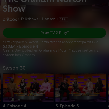
Show
•
Talkshows
•
1 sæson
•
Prøv TV 2 Play*
*Kræver pakken Favorit. Administrer dit abonnement på Mit TV 2.
S30:E4 • Episode 4
Geena Davis, Stephen Graham og Motsi Mabuse sætter sig i
sofaen hos Graham.
Sæson 30
4. Episode 4
5. Episode 5