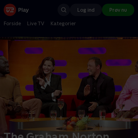
Log ind
Prøv nu
Forside
Live TV
Kategorier
The Graham Norton