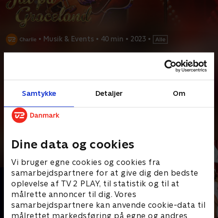
•
Musik & Events
•
40 min
•
2023
•
Prøv TV 2 Play*
*Kræver pakken Basis. Administrer dit abonnement på Mit TV 2.
Vær med til at synge julen ind på Elvis Presleys berømte
Samtykke
Detaljer
Om
familiehjem, Graceland, med nogle af musikkens
...
Læs mere
Andre så også
Dine data og cookies
Vi bruger egne cookies og cookies fra
samarbejdspartnere for at give dig den bedste
oplevelse af TV 2 PLAY, til statistik og til at
målrette annoncer til dig. Vores
samarbejdspartnere kan anvende cookie-data til
målrettet markedsføring på egne og andres