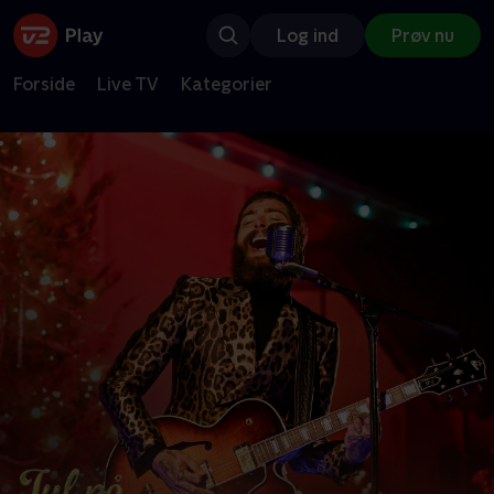
Log ind
Prøv nu
Forside
Live TV
Kategorier