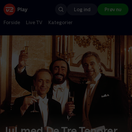
Log ind
Prøv nu
Forside
Live TV
Kategorier
Jul med De Tre Tenorer