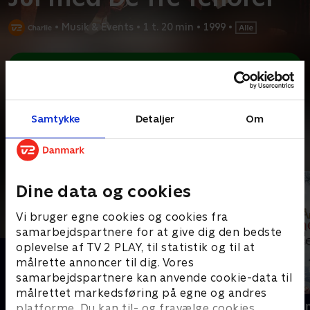
•
Musik & Events
•
1 t. 20 min
•
1999
•
Prøv TV 2 Play*
*Kræver pakken Basis. Administrer dit abonnement på Mit TV 2.
Luciano Pavarotti, Plácido Domingo og José Carreras sætter
hinanden stævne i Wien, hvor de ved en
...
Læs mere
Samtykke
Detaljer
Om
Andre så også
Dine data og cookies
Vi bruger egne cookies og cookies fra
samarbejdspartnere for at give dig den bedste
oplevelse af TV 2 PLAY, til statistik og til at
målrette annoncer til dig. Vores
samarbejdspartnere kan anvende cookie-data til
målrettet markedsføring på egne og andres
Queen - Live fra Wembley
Årets juleko
platforme. Du kan til- og fravælge cookies