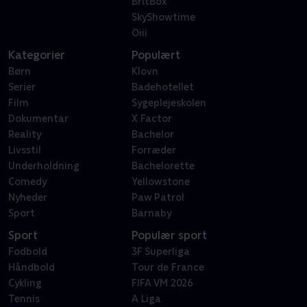
BritBox
SkyShowtime
Oiii
Kategorier
Populært
Børn
Klovn
Serier
Badehotellet
Film
Sygeplejeskolen
Dokumentar
X Factor
Reality
Bachelor
Livsstil
Forræder
Underholdning
Bachelorette
Comedy
Yellowstone
Nyheder
Paw Patrol
Sport
Barnaby
Sport
Populær sport
Fodbold
3F Superliga
Håndbold
Tour de France
Cykling
FIFA VM 2026
Tennis
A Liga