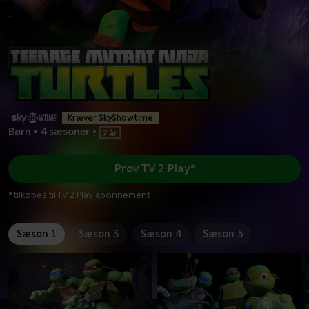
Kræver SkyShowtime
Børn
•
4 sæsoner
•
Prøv TV 2 Play*
*tilkøbes til TV 2 Play abonnement
Sæson 1
Sæson 3
Sæson 4
Sæson 5