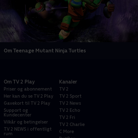
Om Teenage Mutant Ninja Turtles
Om TV 2 Play
Kanaler
Priser og abonnement
TV 2
Her kan du se TV 2 Play
TV 2 Sport
Gavekort til TV 2 Play
TV 2 News
Support og
TV 2 Echo
Kundecenter
TV 2 Fri
Vilkår og betingelser
TV 2 Charlie
TV 2 NEWS i offentligt
C More
rum