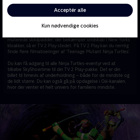
verden – som Universal Pictures, Paramount Pictures,
Nickelodeon og DreamWorks.
Acceptér alle
Er ‘Teenage Mutant Ninja Turtles’ også et hit hjemme
Kun nødvendige cookies
hos dig?
Hvis du eller andre hjemme hos dig er helt vilde med de fire
muterede skildpadder, der bekæmper ondskab i New Yorks
kloakker, så er TV 2 Play stedet. På TV 2 Play kan du nemlig
finde flere filmatiseringer af ‘Teenage Mutant Ninja Turtles’.
Du kan få adgang til alle Ninja Turtles-eventyr ved at
tilkøbe SkyShowtime til din TV 2 Play-pakke. Det er din
billet til timevis af underholdning – både for de mindste og
de lidt større. Du kan også gå på opdagelse i Oiii-kanalen,
hvor der venter et helt univers for familiens mindste.