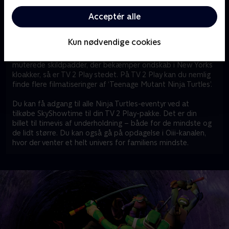
verden – som Universal Pictures, Paramount Pictures,
Nickelodeon og DreamWorks.
Acceptér alle
Er ‘Teenage Mutant Ninja Turtles’ også et hit hjemme
Kun nødvendige cookies
hos dig?
Hvis du eller andre hjemme hos dig er helt vilde med de fire
muterede skildpadder, der bekæmper ondskab i New Yorks
kloakker, så er TV 2 Play stedet. På TV 2 Play kan du nemlig
finde flere filmatiseringer af ‘Teenage Mutant Ninja Turtles’.
Du kan få adgang til alle Ninja Turtles-eventyr ved at
tilkøbe SkyShowtime til din TV 2 Play-pakke. Det er din
billet til timevis af underholdning – både for de mindste og
de lidt større. Du kan også gå på opdagelse i Oiii-kanalen,
hvor der venter et helt univers for familiens mindste.