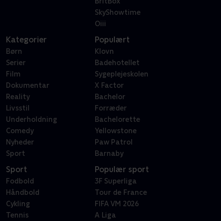
BritBox
SkyShowtime
Oiii
Kategorier
Populært
Børn
Klovn
Serier
Badehotellet
Film
Sygeplejeskolen
Dokumentar
X Factor
Reality
Bachelor
Livsstil
Forræder
Underholdning
Bachelorette
Comedy
Yellowstone
Nyheder
Paw Patrol
Sport
Barnaby
Sport
Populær sport
Fodbold
3F Superliga
Håndbold
Tour de France
Cykling
FIFA VM 2026
Tennis
A Liga