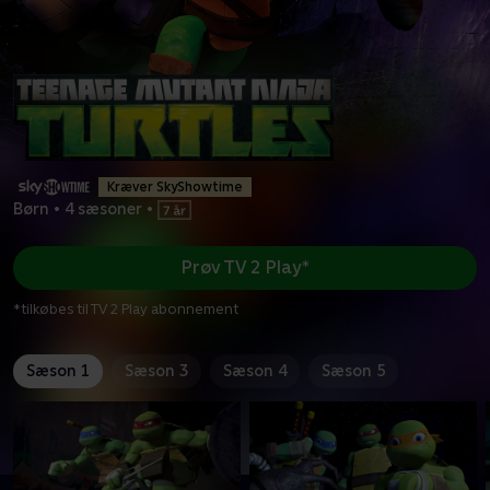
Kræver SkyShowtime
Børn
•
4 sæsoner
•
Prøv TV 2 Play*
*tilkøbes til TV 2 Play abonnement
Sæson 1
Sæson 3
Sæson 4
Sæson 5