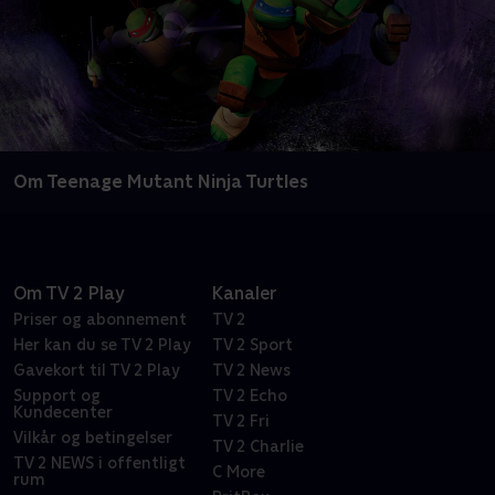
Om Teenage Mutant Ninja Turtles
Om TV 2 Play
Kanaler
Priser og abonnement
TV 2
Her kan du se TV 2 Play
TV 2 Sport
Gavekort til TV 2 Play
TV 2 News
Support og
TV 2 Echo
Kundecenter
TV 2 Fri
Vilkår og betingelser
TV 2 Charlie
TV 2 NEWS i offentligt
C More
rum