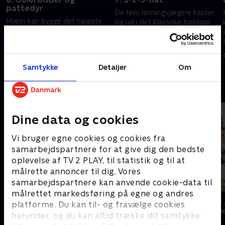
pattedyr
De fem løsningsjægere kaster
Hvem kan bygge det højeste
sig ud i det klassiske boldspil
tårn af gulerødder og skrive en
'1-2-3-hat', inden de skal kreere
rigtig historie? Se med, når de
en statue af stormesteren -
fem krøllede hjerner igen bliver
kun bestående af rimende
30. oktober 2021 • 60 min
udfordret i kreativ
materialer.
23. oktober 2021 • 65 min
Samtykke
Detaljer
Om
opgaveløsning.
Andre så også
Dine data og cookies
Vi bruger egne cookies og cookies fra
samarbejdspartnere for at give dig den bedste
oplevelse af TV 2 PLAY, til statistik og til at
målrette annoncer til dig. Vores
samarbejdspartnere kan anvende cookie-data til
målrettet markedsføring på egne og andres
Danmarks dummeste
24 stjerners 
platforme. Du kan til- og fravælge cookies
TV-Shows • 1 sæsoner
TV-Shows • 1 s
herunder, og du kan altid trække dit samtykke