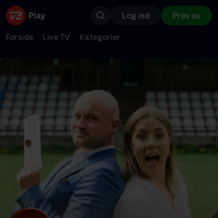
Log ind
Prøv nu
Forside
Live TV
Kategorier