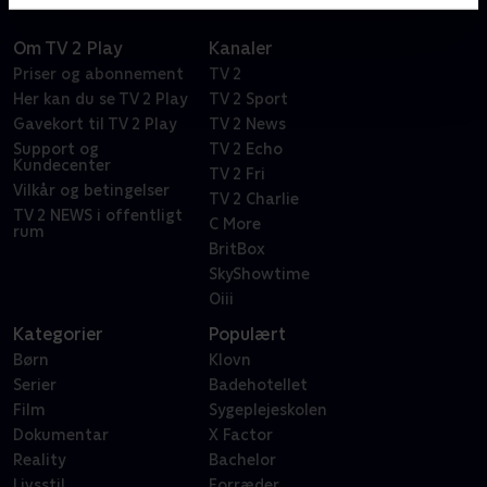
Om TV 2 Play
Kanaler
Priser og abonnement
TV 2
Her kan du se TV 2 Play
TV 2 Sport
Gavekort til TV 2 Play
TV 2 News
Support og
TV 2 Echo
Kundecenter
TV 2 Fri
Vilkår og betingelser
TV 2 Charlie
TV 2 NEWS i offentligt
C More
rum
BritBox
SkyShowtime
Oiii
Kategorier
Populært
Børn
Klovn
Serier
Badehotellet
Film
Sygeplejeskolen
Dokumentar
X Factor
Reality
Bachelor
Livsstil
Forræder