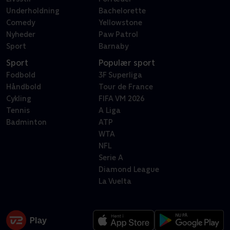
Underholdning
Bachelorette
Comedy
Yellowstone
Nyheder
Paw Patrol
Sport
Barnaby
Sport
Populær sport
Fodbold
3F Superliga
Håndbold
Tour de France
Cykling
FIFA VM 2026
Tennis
A Liga
Badminton
ATP
WTA
NFL
Serie A
Diamond League
La Vuelta