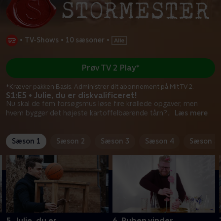
•
TV-Shows
•
10 sæsoner
•
Prøv TV 2 Play*
*Kræver pakken Basis. Administrer dit abonnement på Mit TV 2.
S1:E5 • Julie, du er diskvalificeret!
Nu skal de fem forsøgsmus løse fire krøllede opgaver, men
hvem bygger det højeste kartoffelbærende tårn?
...
Læs mere
Sæson 1
Sæson 2
Sæson 3
Sæson 4
Sæson 5
5. Julie, du er
6. Ruben vinder