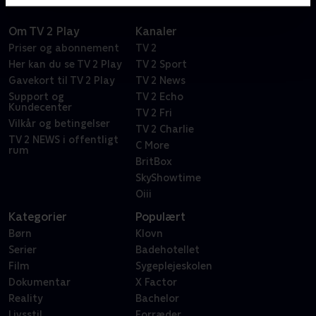
Om TV 2 Play
Kanaler
Priser og abonnement
TV 2
Her kan du se TV 2 Play
TV 2 Sport
Gavekort til TV 2 Play
TV 2 News
Support og
TV 2 Echo
Kundecenter
TV 2 Fri
Vilkår og betingelser
TV 2 Charlie
TV 2 NEWS i offentligt
C More
rum
BritBox
SkyShowtime
Oiii
Kategorier
Populært
Børn
Klovn
Serier
Badehotellet
Film
Sygeplejeskolen
Dokumentar
X Factor
Reality
Bachelor
Livsstil
Forræder