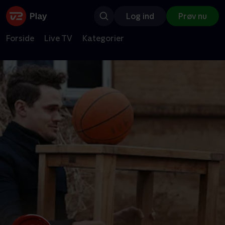
Log ind
Prøv nu
Forside
Live TV
Kategorier