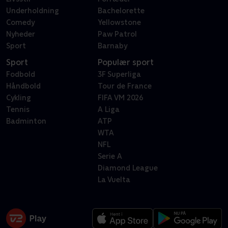
Underholdning
Bachelorette
Comedy
Yellowstone
Nyheder
Paw Patrol
Sport
Barnaby
Sport
Populær sport
Fodbold
3F Superliga
Håndbold
Tour de France
Cykling
FIFA VM 2026
Tennis
A Liga
Badminton
ATP
WTA
NFL
Serie A
Diamond League
La Vuelta