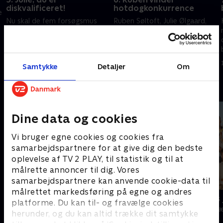
diskvalificeret!
hotdogkonkurrence
e
Nu skal de fem forsøgsmus
Ruben Søltoft, Julie Ølgaard,
løse fire krøllede opgaver, men
Christian Fuhlendorff, Nikolaj
hvem bygger det højeste
Stokholm og Lina Rafn skal
kartoffelbærende tårn? Og kan
bygge den bedste kokosnød-
man spille basketball uden
kastemaskine.
18. august 2018 • 60 min
18. august 2018 • 60 min
Samtykke
Detaljer
Om
hænder?
Andre så også
Dine data og cookies
Vi bruger egne cookies og cookies fra
samarbejdspartnere for at give dig den bedste
oplevelse af TV 2 PLAY, til statistik og til at
målrette annoncer til dig. Vores
samarbejdspartnere kan anvende cookie-data til
målrettet markedsføring på egne og andres
Danmarks dummeste
24 stjerners 
platforme. Du kan til- og fravælge cookies
TV-Shows • 1 sæsoner
TV-Shows • 1 s
herunder, og du kan altid trække dit samtykke