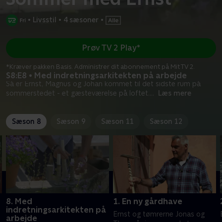
•
Livsstil
•
4 sæsoner
•
Prøv TV 2 Play*
*Kræver pakken Basis. Administrer dit abonnement på Mit TV 2.
S8:E8 • Med indretningsarkitekten på arbejde
Så er Ernst, Magnus og Johan kommet til det sidste rum på
sommerstedet - et gæsteværelse på loftet.
...
Læs mere
Sæson 8
Sæson 9
Sæson 11
Sæson 12
8. Med
1. En ny gårdhave
indretningsarkitekten på
Ernst og tømrerne Jonas og
arbejde