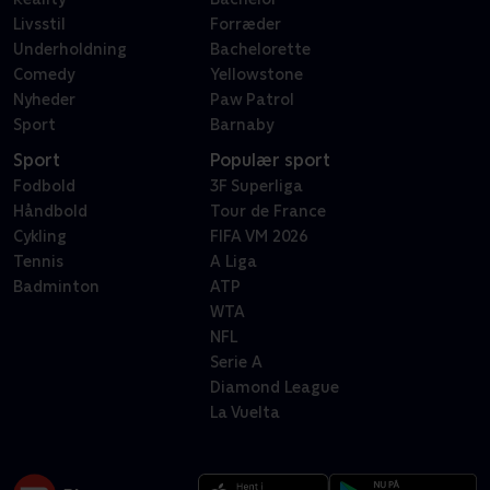
Livsstil
Forræder
Underholdning
Bachelorette
Comedy
Yellowstone
Nyheder
Paw Patrol
Sport
Barnaby
Sport
Populær sport
Fodbold
3F Superliga
Håndbold
Tour de France
Cykling
FIFA VM 2026
Tennis
A Liga
Badminton
ATP
WTA
NFL
Serie A
Diamond League
La Vuelta