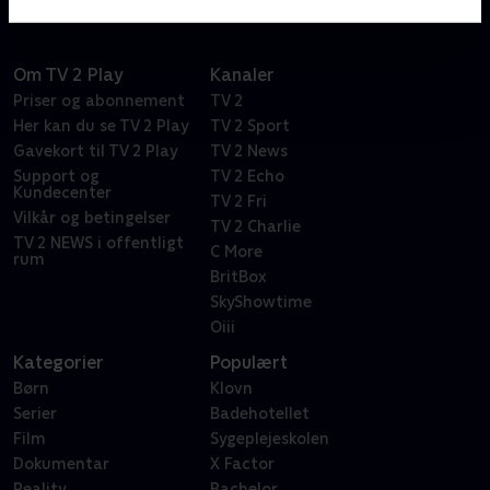
Om TV 2 Play
Kanaler
Priser og abonnement
TV 2
Her kan du se TV 2 Play
TV 2 Sport
Gavekort til TV 2 Play
TV 2 News
Support og
TV 2 Echo
Kundecenter
TV 2 Fri
Vilkår og betingelser
TV 2 Charlie
TV 2 NEWS i offentligt
C More
rum
BritBox
SkyShowtime
Oiii
Kategorier
Populært
Børn
Klovn
Serier
Badehotellet
Film
Sygeplejeskolen
Dokumentar
X Factor
Reality
Bachelor