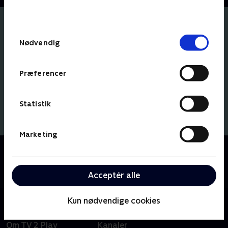
bunden af siden. Læs mere om hvordan TV 2
behandler dine oplysninger i
TV 2s privatlivspolitik
.
Samtykkevalg
Nødvendig
Præferencer
Statistik
Marketing
Om SJIT Happens
Se comedy-serien om venskab, sex og livet blandt
roommates på Nørrebro.
Acceptér alle
Kun nødvendige cookies
Om TV 2 Play
Kanaler