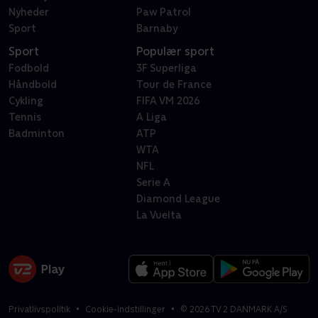
Nyheder
Paw Patrol
Sport
Barnaby
Sport
Populær sport
Fodbold
3F Superliga
Håndbold
Tour de France
Cykling
FIFA VM 2026
Tennis
A Liga
Badminton
ATP
WTA
NFL
Serie A
Diamond League
La Vuelta
Privatlivspolitik
Cookie-indstillinger
©
2026
TV 2 DANMARK A/S