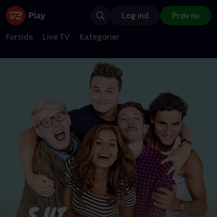
Log ind
Prøv nu
Forside
Live TV
Kategorier