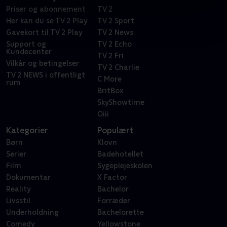
Priser og abonnement
TV 2
Her kan du se TV 2 Play
TV 2 Sport
Gavekort til TV 2 Play
TV 2 News
Support og
TV 2 Echo
Kundecenter
TV 2 Fri
Vilkår og betingelser
TV 2 Charlie
TV 2 NEWS i offentligt
C More
rum
BritBox
SkyShowtime
Oiii
Kategorier
Populært
Børn
Klovn
Serier
Badehotellet
Film
Sygeplejeskolen
Dokumentar
X Factor
Reality
Bachelor
Livsstil
Forræder
Underholdning
Bachelorette
Comedy
Yellowstone