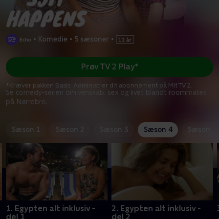
•
Komedie
•
5 sæsoner
•
Prøv TV 2 Play*
*Kræver pakken Basis. Administrer dit abonnement på Mit TV 2.
Se comedy-serien om venskab, sex og livet blandt roommates
på Nørrebro.
Sæson 1
Sæson 2
Sæson 3
Sæson 4
Sæson 5
1. Egypten alt inklusiv -
2. Egypten alt inklusiv -
del 1
del 2