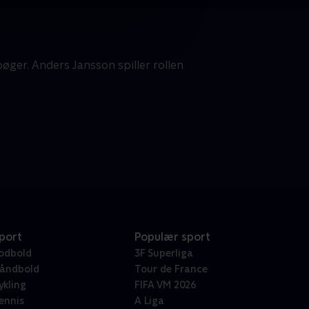
øger. Anders Jansson spiller rollen
port
Populær sport
odbold
3F Superliga
åndbold
Tour de France
ykling
FIFA VM 2026
ennis
A Liga