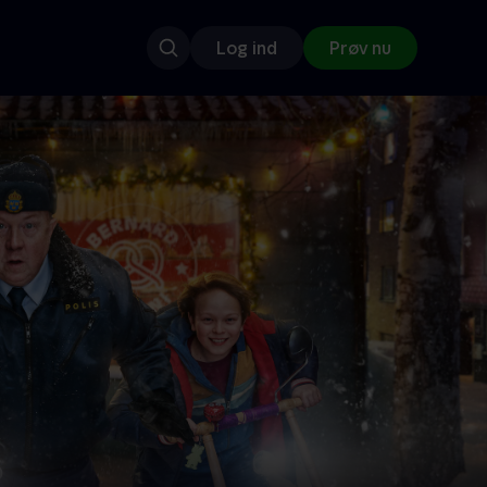
Log ind
Prøv nu