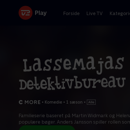
Forside
Live TV
Kategori
•
Komedie
•
1 sæson
•
Familieserie baseret på Martin Widmark og Helena
populære bøger. Anders Jansson spiller rollen so