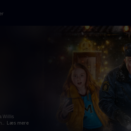
er
 Willis
m
...
Læs mere