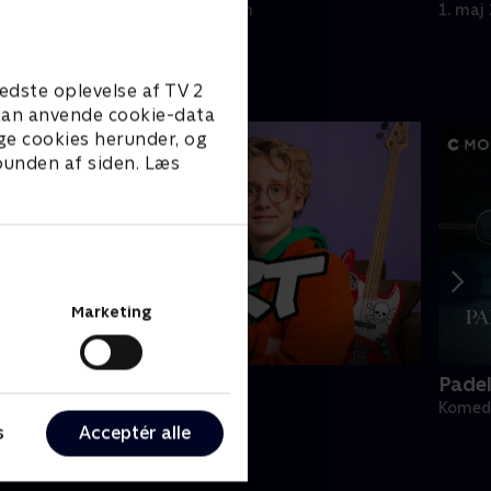
Hvem står bag?.
1. maj 2023 • 42 min
1. maj
edste oplevelse af TV 2
e kan anvende cookie-data
ge cookies herunder, og
 bunden af siden. Læs
Marketing
ert (dansk tale)
Pade
omedie • 1 sæsoner
Komedi
s
Acceptér alle