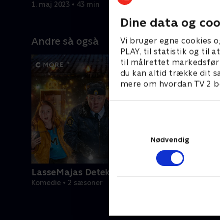
sabotere det?
lokalerne,
1. maj 2023 • 43 min
1. maj 202
forsvinde
Dine data og coo
Andre så også
Vi bruger egne cookies o
PLAY, til statistik og ti
til målrettet markedsfør
du kan altid trække dit s
mere om hvordan TV 2 be
Nødvendig
LasseMajas Detektivbureau (dansk tale)
Komedie • 2 sæsoner