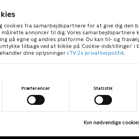
 og midt i det hele
3 • 44 min
1. maj 2023 • 43 min
r en hund
kies
g cookies fra samarbejdspartnere for at give dig den b
l at målrette annoncer til dig. Vores samarbejdspartner
ing på egne og andres platforme. Du kan til- og fravæl
amtykke tilbage ved at klikke på ’Cookie-indstillinger’ i
handler dine oplysninger i
TV 2s privatlivspolitik
.
Samtykkevalg
Præferencer
Statistik
Robssons (dansk tale)
B
Komedie • 1 sæsoner
K
Kun nødvendige cookie