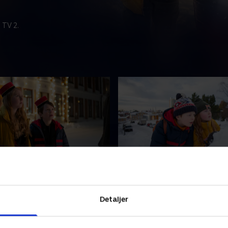
 TV 2.
mysteriet
3. Detektivmysteriet
er er tæt på et
Vestervomstrup rammes af
ud. Receptionisten er
indbrud, og pludselig dukke
Detaljer
forsvundet,
stjernedetektiv op, som påst
stgæsterne vælter ind i
han kan opklare tyverierne