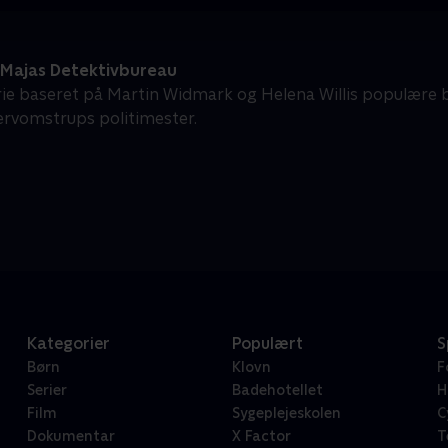
Majas Detektivbureau
rie baseret på Martin Widmark og Helena Willis populære b
rvomstrups politimester.
Kategorier
Populært
S
Børn
Klovn
F
Serier
Badehotellet
H
Film
Sygeplejeskolen
C
Dokumentar
X Factor
T