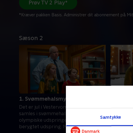
Prøv TV 2 Play*
*Kræver pakken Basis. Administrer dit abonnement på Mit
Sæson 2
1. Svømmehalsmysteriet
2. Hotel
Det er jul i Vestervomstrup, og alle
En hotelej
samles i svømmehallen for at se den
sammenbr
Samtykke
olympiske udspringer udføre et
sporløst 
berygtet udspring. Men vil nogen
julefroko