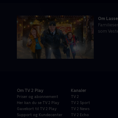
Om Lasse
Familiese
som Veste
Om TV 2 Play
Kanaler
Priser og abonnement
TV 2
Her kan du se TV 2 Play
TV 2 Sport
Gavekort til TV 2 Play
TV 2 News
Support og Kundecenter
TV 2 Echo