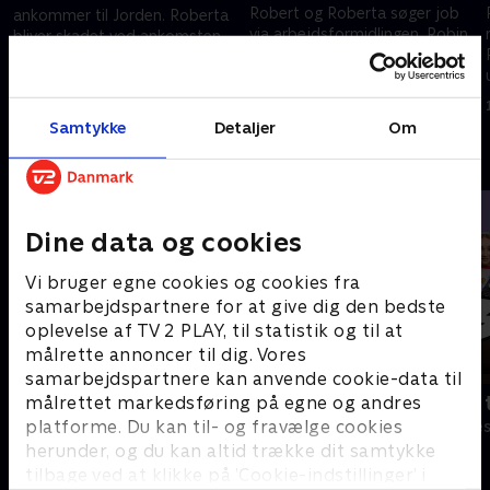
Robert og Roberta søger job
ankommer til Jorden. Roberta
via arbejdsformidlingen. Robin
bliver skadet ved ankomsten,
går i skole, men vil ikke omgås
hvilket giver problemer, da den
dårlige humanoider eller have
positive Robert inviterer
1. maj 2023 • 21 min
Robert som lærer.
naboerne til middag.
1. maj 2023 • 22 min
Samtykke
Detaljer
Om
Andre så også
Dine data og cookies
Vi bruger egne cookies og cookies fra
samarbejdspartnere for at give dig den bedste
oplevelse af TV 2 PLAY, til statistik og til at
målrette annoncer til dig. Vores
samarbejdspartnere kan anvende cookie-data til
målrettet markedsføring på egne og andres
LasseMajas Detektivbureau (dansk
Bert (dansk 
tale)
platforme. Du kan til- og fravælge cookies
Komedie • 1 sæ
Komedie • 2 sæsoner
herunder, og du kan altid trække dit samtykke
tilbage ved at klikke på ’Cookie-indstillinger’ i