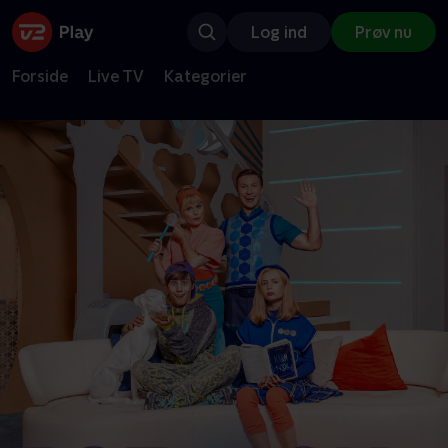
Log ind
Prøv nu
Forside
Live TV
Kategorier