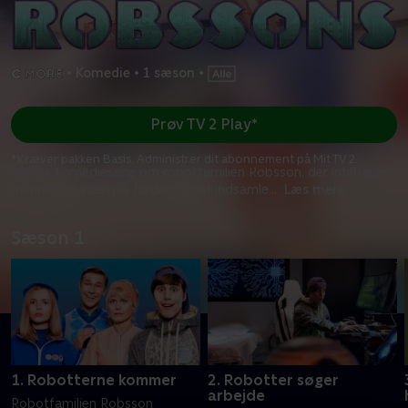
•
Komedie
•
1 sæson
•
Prøv TV 2 Play*
*Kræver pakken Basis. Administrer dit abonnement på Mit TV 2.
Svensk komedieserie om robotfamilien Robsson, der infiltrerer
menneskeheden på Jorden for at indsamle
...
Læs mere
Sæson 1
1. Robotterne kommer
2. Robotter søger
arbejde
Robotfamilien Robsson