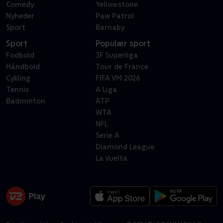
Comedy
Yellowstone
Nyheder
Paw Patrol
Sport
Barnaby
Sport
Populær sport
Fodbold
3F Superliga
Håndbold
Tour de France
Cykling
FIFA VM 2026
Tennis
A Liga
Badminton
ATP
WTA
NFL
Serie A
Diamond League
La Vuelta