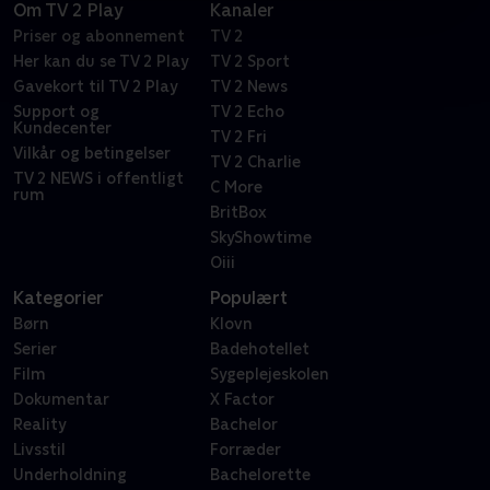
Om TV 2 Play
Kanaler
Priser og abonnement
TV 2
Her kan du se TV 2 Play
TV 2 Sport
Gavekort til TV 2 Play
TV 2 News
Support og
TV 2 Echo
Kundecenter
TV 2 Fri
Vilkår og betingelser
TV 2 Charlie
TV 2 NEWS i offentligt
C More
rum
BritBox
SkyShowtime
Oiii
Kategorier
Populært
Børn
Klovn
Serier
Badehotellet
Film
Sygeplejeskolen
Dokumentar
X Factor
Reality
Bachelor
Livsstil
Forræder
Underholdning
Bachelorette