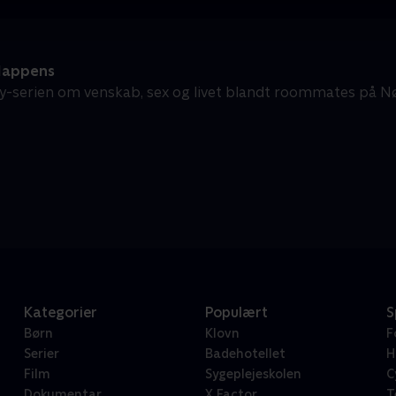
Happens
-serien om venskab, sex og livet blandt roommates på N
Kategorier
Populært
S
Børn
Klovn
F
Serier
Badehotellet
H
Film
Sygeplejeskolen
C
Dokumentar
X Factor
T