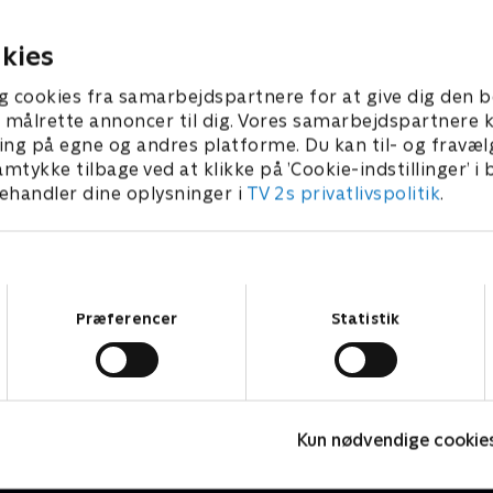
Ane, at han elsker hende,
en af Anes hemmelige fantas
er det tilbage, da Ane ikke
mener, Mads er en luder, for
015 • 26 min
9. marts 2015 • 25 min
kies
rt gengælder hans store
gaver af sin ældre "kæreste"
 og Øland har glemt at købe
prøver Mads at sætte en st
g cookies fra samarbejdspartnere for at give dig den b
mil og må finde på en hurtig
det, men da et tv kommer i sp
l at målrette annoncer til dig. Vores samarbejdspartner
om ikke lige falder i god
det meget svært at sige nej
ing på egne og andres platforme. Du kan til- og fravæl
 bliver jaloux da Anes eks-
har fået en ny racerbane, s
amtykke tilbage ved at klikke på ’Cookie-indstillinger’ i
ukker op på restauranten.
skal afprøve med Wilma, m
handler dine oplysninger i
TV 2s privatlivspolitik
.
r anderledes festlig for
vinder, vil han ikke give hend
r møder hans største idol
præmie
Samtykkevalg
Præferencer
Statistik
Tomgang
D
Kun nødvendige cookie
Komedie • 3 sæsoner
K