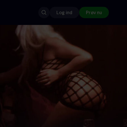
Log ind
Prøv nu