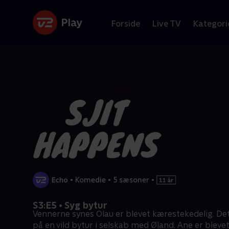
Forside
Live TV
Kategori
•
Komedie
•
5 sæsoner
•
S3:E5 • Syg bytur
Vennerne synes Olau er blevet kærestekedelig. De
på en vild bytur i selskab med Øland. Ane er bleve