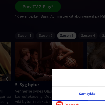
Prøv TV 2 Play*
*Kræver pakken Basis. Administrer dit abonnement på Mit
Sæson 1
Sæson 2
Sæson 3
Sæson 4
S
5. Syg bytur
6. Emils
il
Vennerne synes Olau er blevet
Det er Em
Samtykke
 går på
kærestekedelig. Det får ham ud på en
inviteret
selig
vild bytur i selskab med Øland. Ane er
restauran