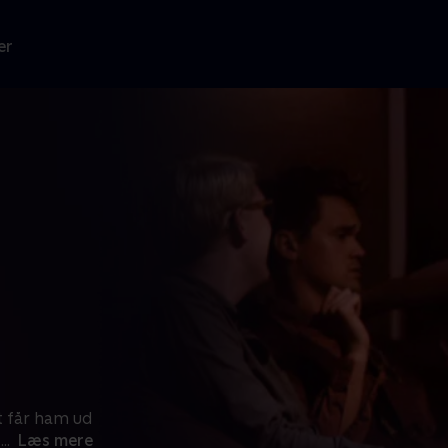
er
t får ham ud
t
...
Læs mere