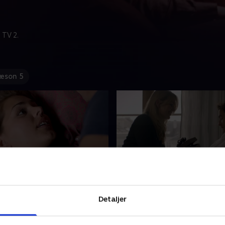
 TV 2.
æson 5
 fødselsdag
7. Overraskelsen
ils fødselsdag og han har
Ane savner overraskelser i s
Detaljer
 vennerne på en fin
Olaus forhold. Olau ved ikke
t med alt betalt. Olau
skal finde på, lige indtil ha