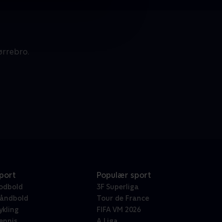
ørrebro.
port
Populær sport
odbold
3F Superliga
åndbold
Tour de France
ykling
FIFA VM 2026
ennis
A Liga