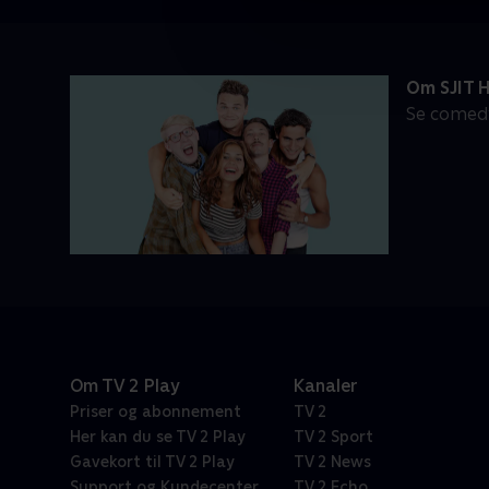
Om SJIT 
Se comedy
Om TV 2 Play
Kanaler
Priser og abonnement
TV 2
Her kan du se TV 2 Play
TV 2 Sport
Gavekort til TV 2 Play
TV 2 News
Support og Kundecenter
TV 2 Echo