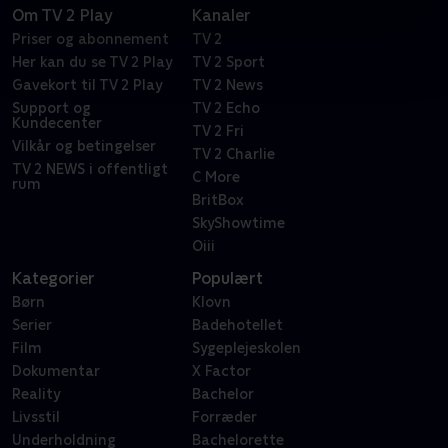
Om TV 2 Play
Kanaler
Priser og abonnement
TV 2
Her kan du se TV 2 Play
TV 2 Sport
Gavekort til TV 2 Play
TV 2 News
Support og
TV 2 Echo
Kundecenter
TV 2 Fri
Vilkår og betingelser
TV 2 Charlie
TV 2 NEWS i offentligt
C More
rum
BritBox
SkyShowtime
Oiii
Kategorier
Populært
Børn
Klovn
Serier
Badehotellet
Film
Sygeplejeskolen
Dokumentar
X Factor
Reality
Bachelor
Livsstil
Forræder
Underholdning
Bachelorette