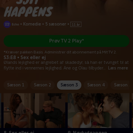
•
Komedie
•
5 sæsoner
•
Prøv TV 2 Play*
*Kræver pakken Basis. Administrer dit abonnement på Mit TV 2.
S3:E8 • Sex eller ej
Ølands lejlighed er angrebet af skadedyr, så han er tvunget til at
flytte ind i vennernes lejlighed. Ane og Olau tilbyder
...
Læs mere
Sæson 1
Sæson 2
Sæson 3
Sæson 4
Sæson 5
8. Sex eller ej
9. Nødudgangen