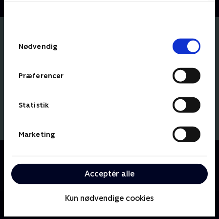
bunden af siden. Læs mere om hvordan TV 2
behandler dine oplysninger i
TV 2s privatlivspolitik
.
Samtykkevalg
Nødvendig
Præferencer
Statistik
Marketing
Om SJIT Happens
Se comedy-serien om venskab, sex og livet blandt
Acceptér alle
roommates på Nørrebro.
Kun nødvendige cookies