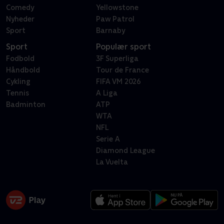
Comedy
Yellowstone
Nyheder
Paw Patrol
Sport
Barnaby
Sport
Populær sport
Fodbold
3F Superliga
Håndbold
Tour de France
Cykling
FIFA VM 2026
Tennis
A Liga
Badminton
ATP
WTA
NFL
Serie A
Diamond League
La Vuelta