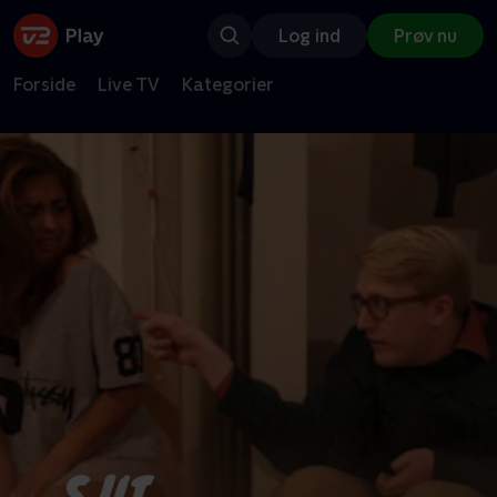
Log ind
Prøv nu
Forside
Live TV
Kategorier