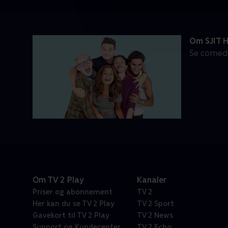
Om SJIT 
Se comedy
Om TV 2 Play
Kanaler
Priser og abonnement
TV 2
Her kan du se TV 2 Play
TV 2 Sport
Gavekort til TV 2 Play
TV 2 News
Support og Kundecenter
TV 2 Echo