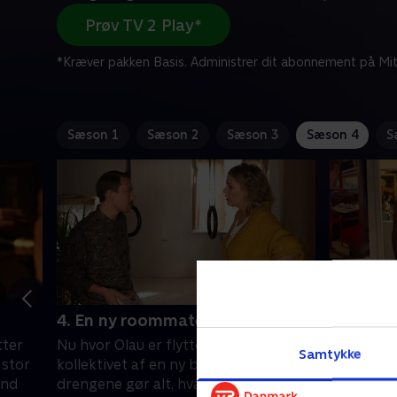
Prøv TV 2 Play*
*Kræver pakken Basis. Administrer dit abonnement på Mit
Sæson 1
Sæson 2
Sæson 3
Sæson 4
S
4. En ny roommate
5. Anes 
tter
Nu hvor Olau er flyttet ud, skal
Mads har 
Samtykke
 stor
kollektivet af en ny beboer, og
sætter be
and
drengene gør alt, hvad de kan for at
der skal 