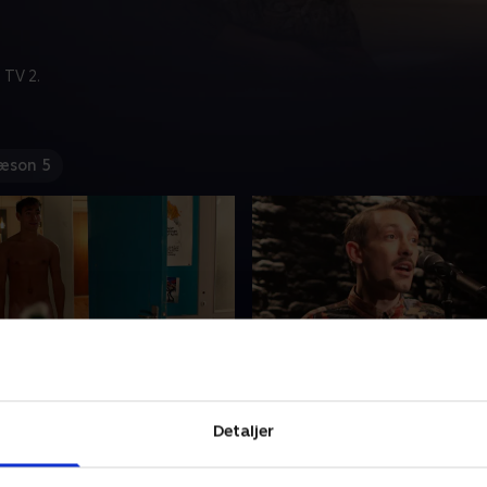
 TV 2.
æson 5
dates
6. Stand up for Emil
fødselsdag, og Ane og Olau
Alt for impulsivt tilmelder E
Detaljer
gge alt ind for at være den,
open mic på Comedy Zoo, d
holde fest for Mads. Han
opdager, at Katrine er vild 