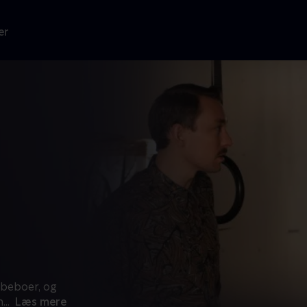
er
y beboer, og
n
...
Læs mere