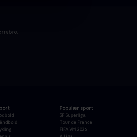
ørrebro.
port
Populær sport
odbold
3F Superliga
åndbold
Tour de France
ykling
FIFA VM 2026
ennis
A Liga