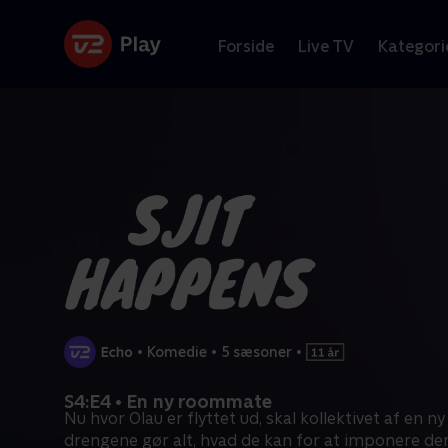
Forside
Live TV
Kategori
•
Komedie
•
5 sæsoner
•
S4:E4 • En ny roommate
Nu hvor Olau er flyttet ud, skal kollektivet af en n
drengene gør alt, hvad de kan for at imponere de