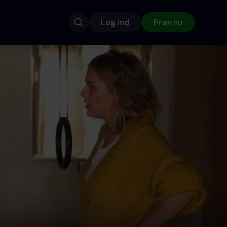
Log ind
Prøv nu