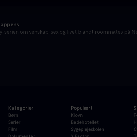
Happens
-serien om venskab, sex og livet blandt roommates på N
Kategorier
Populært
S
Børn
Klovn
F
Serier
Badehotellet
H
Film
Sygeplejeskolen
C
Dokumentar
X Factor
T