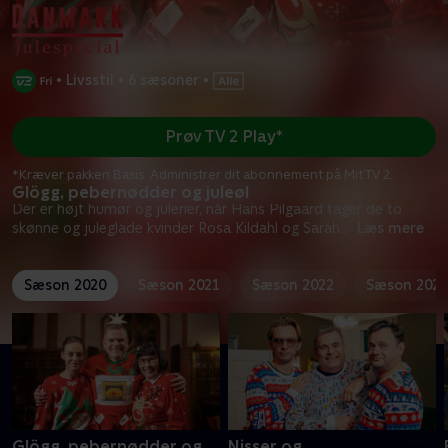
•
Livsstil
•
6 sæsoner
•
Prøv TV 2 Play*
*Kræver pakken Basis. Administrer dit abonnement på Mit TV 2.
Glögg, pebernødder og juleøl
Der er højt humør og julerier, når Hans Pilgaard tager de to
skønne og juleglade kvinder Rosa Kildahl og Sarah
...
Læs mere
Sæson 2020
Sæson 2021
Sæson 2022
Sæson 2023
Glögg, pebernødder og
Nisser og