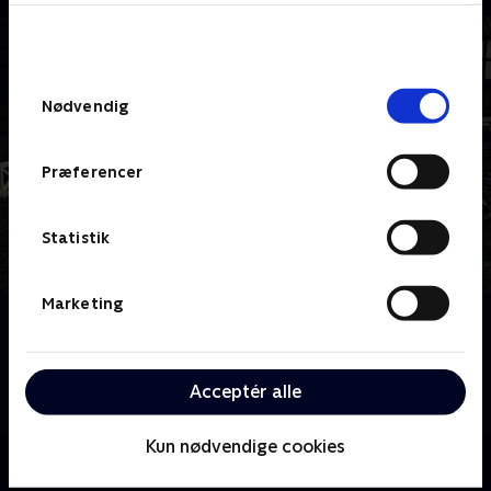
bunden af siden. Læs mere om hvordan TV 2
behandler dine oplysninger i
TV 2s privatlivspolitik
.
Samtykkevalg
Nødvendig
Præferencer
Statistik
Marketing
Om Sæt pris på Danmark - julespecial
Det handler om juletraditioner, julegodter og julesne
når Hans Pilgaard tager kendte danskere med rundt i
Acceptér alle
Danmark.
Kun nødvendige cookies