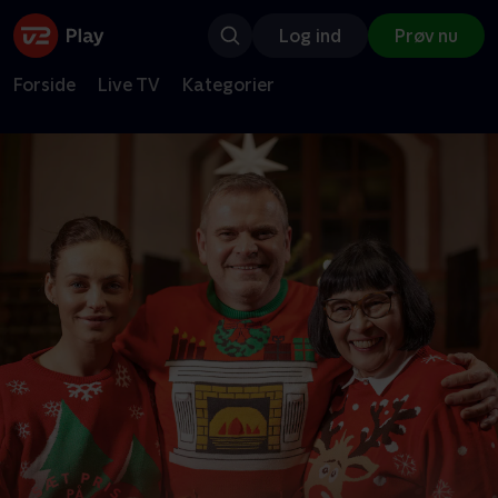
Log ind
Prøv nu
Forside
Live TV
Kategorier