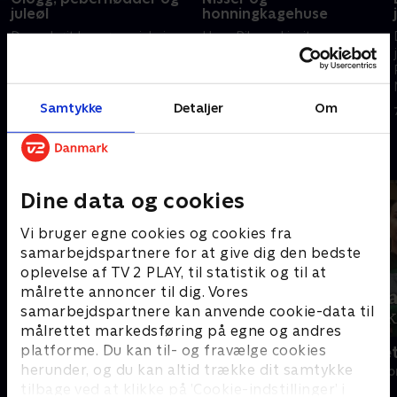
juleøl
honningkagehuse
Der er højt humør og julerier,
Hans Pilgaard inviterer
når Hans Pilgaard tager de to
vennerne, komiker og
skønne og juleglade kvinder
tekstforfatter Brian Lykke og
Rosa Kildahl og Sarah
skuespiller og komiker Troels
Grünewald med på tur i det
Malling, på en rejse rundt i det
Samtykke
Detaljer
Om
30. november 2020 • 30 min
24. november 2021 • 30 min
danske juleland.
danske juleland.
Andre så også
Dine data og cookies
Vi bruger egne cookies og cookies fra
samarbejdspartnere for at give dig den bedste
oplevelse af TV 2 PLAY, til statistik og til at
målrette annoncer til dig. Vores
samarbejdspartnere kan anvende cookie-data til
målrettet markedsføring på egne og andres
platforme. Du kan til- og fravælge cookies
Sæt pris på Danmark
Badehotellet
herunder, og du kan altid trække dit samtykke
Livsstil • 10 sæsoner
Livsstil • 1 sæs
tilbage ved at klikke på ’Cookie-indstillinger’ i