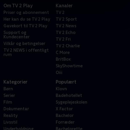
Om TV 2 Play
Kanaler
Priser og abonnement
TV 2
Her kan du se TV 2 Play
TV 2 Sport
Gavekort til TV 2 Play
TV 2 News
Support og
TV 2 Echo
Kundecenter
TV 2 Fri
Vilkår og betingelser
TV 2 Charlie
TV 2 NEWS i offentligt
C More
rum
BritBox
SkyShowtime
Oiii
Kategorier
Populært
Børn
Klovn
Serier
Badehotellet
Film
Sygeplejeskolen
Dokumentar
X Factor
Reality
Bachelor
Livsstil
Forræder
Underholdning
Bachelorette