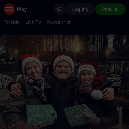
Log ind
Prøv nu
Forside
Live TV
Kategorier