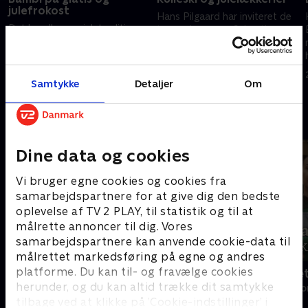
julefrokost
Hans Pilgaard har inviteret de
Det handler om juletraditioner,
to gamle venner Sebastian
julegodter og julesne, når Hans
Klein og Jacob Riising på en
Pilgaard tager Ibi Støving og
lang række julerier, og så vil det
Nicolaj Kopernikus på Tour de
vise sig, om de kommer i
28. november 2023 • 30 min
Jul i det hyggelige
julehumør.
Samtykke
Detaljer
Om
7. december 2022 • 30 min
Nordsjælland.
Andre så også
Dine data og cookies
Vi bruger egne cookies og cookies fra
samarbejdspartnere for at give dig den bedste
oplevelse af TV 2 PLAY, til statistik og til at
målrette annoncer til dig. Vores
samarbejdspartnere kan anvende cookie-data til
målrettet markedsføring på egne og andres
platforme. Du kan til- og fravælge cookies
Sæt pris på Danmark
Badehotellet
herunder, og du kan altid trække dit samtykke
Livsstil • 10 sæsoner
Livsstil • 1 sæs
tilbage ved at klikke på ’Cookie-indstillinger’ i