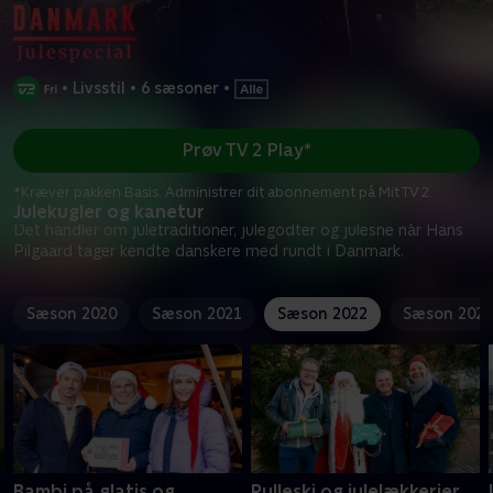
•
Livsstil
•
6 sæsoner
•
Prøv TV 2 Play*
*Kræver pakken Basis. Administrer dit abonnement på Mit TV 2.
Julekugler og kanetur
Det handler om juletraditioner, julegodter og julesne når Hans
Pilgaard tager kendte danskere med rundt i Danmark.
Sæson 2020
Sæson 2021
Sæson 2022
Sæson 2023
Bambi på glatis og
Rulleski og julelækkerier