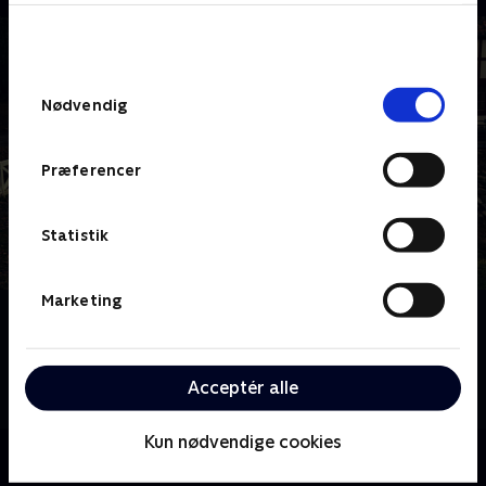
bunden af siden. Læs mere om hvordan TV 2
behandler dine oplysninger i
TV 2s privatlivspolitik
.
Samtykkevalg
Nødvendig
Præferencer
Statistik
Marketing
Om Sæt pris på Danmark - julespecial
Det handler om juletraditioner, julegodter og julesne
når Hans Pilgaard tager kendte danskere med rundt i
Acceptér alle
Danmark.
Kun nødvendige cookies