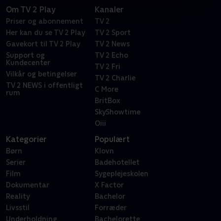
Om TV 2 Play
Kanaler
Priser og abonnement
TV 2
Her kan du se TV 2 Play
TV 2 Sport
Gavekort til TV 2 Play
TV 2 News
Support og
TV 2 Echo
Kundecenter
TV 2 Fri
Vilkår og betingelser
TV 2 Charlie
TV 2 NEWS i offentligt
C More
rum
BritBox
SkyShowtime
Oiii
Kategorier
Populært
Børn
Klovn
Serier
Badehotellet
Film
Sygeplejeskolen
Dokumentar
X Factor
Reality
Bachelor
Livsstil
Forræder
Underholdning
Bachelorette